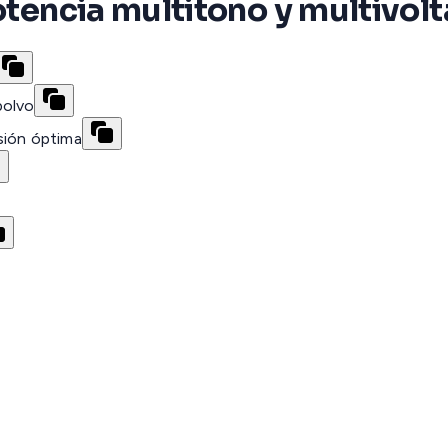
otencia multitono y multivolt
polvo
sión óptima