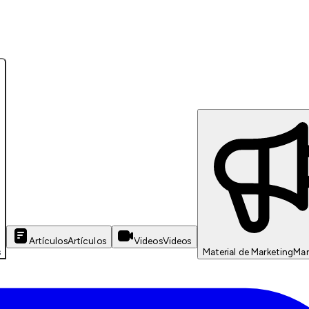
Artículos
Artículos
Videos
Videos
s
Material de Marketing
Mar