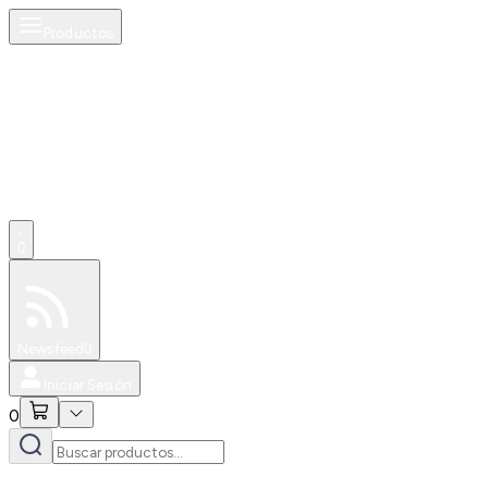
Productos
0
Especiales
Newsfeed
0
Iniciar Sesión
0