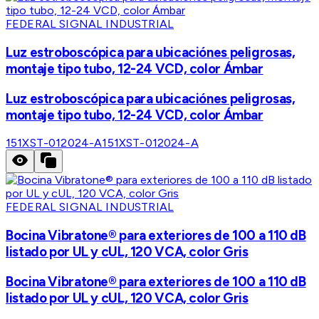
FEDERAL SIGNAL INDUSTRIAL
Luz estroboscópica para ubicaciónes peligrosas,
montaje tipo tubo, 12-24 VCD, color Ámbar
Luz estroboscópica para ubicaciónes peligrosas,
montaje tipo tubo, 12-24 VCD, color Ámbar
151XST-012024-A
151XST-012024-A
FEDERAL SIGNAL INDUSTRIAL
Bocina Vibratone® para exteriores de 100 a 110 dB
listado por UL y cUL, 120 VCA, color Gris
Bocina Vibratone® para exteriores de 100 a 110 dB
listado por UL y cUL, 120 VCA, color Gris