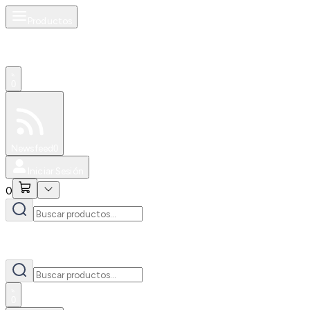
Productos
0
Especiales
Newsfeed
0
Iniciar Sesión
0
0