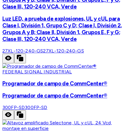
Clase III, 120-240 VCA, Verde
Luz LED, a prueba de explosiones, UL y cUL para
Clase I, División 1, Grupo C y D; Clase I, División 2,
Grupos A y B; Clase II, División 1, Grupos E, F y G;
Clase III, 120-240 VCA, Verde
27XL-120-240-GS
27XL-120-240-GS
FEDERAL SIGNAL INDUSTRIAL
Programador de campo de CommCenter®
Programador de campo de CommCenter®
300FP-SD
300FP-SD