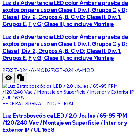
Luz de Advertencia LED color Ámbar a prueba de
explosión para uso en Clase I, Div. I, Grupos C y D;
Clase I, Div. 2, Grupos A, B, C y D; Clase II, Div. 1,
Grupos E, F y G; Clase III, no incluye Montaje
Luz de Advertencia LED color Ámbar a prueba de
explosión para uso en Clase I, Div. I, Grupos C y D;
Clase I, Div. 2, Grupos A, B, C y D; Clase II, Div. 1,
Grupos E, F y G; Clase III, no incluye Montaje
27XST-024-A-MOD
27XST-024-A-MOD
FEDERAL SIGNAL INDUSTRIAL
Luz Estroboscópica LED / 2.0 Joules / 65-95 FPM
/120/240 Vac / Montaje en Superficie / Interior y
Exterior IP / UL 1638