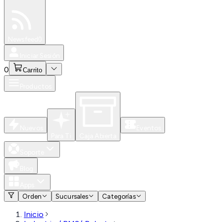
Especiales
Newsfeed
0
Iniciar Sesión
0
Carrito
Productos
Nuevos
Eventos
Para Ti
Caja Abierta
Soporte
Blog
Apps
Orden
Sucursales
Categorías
Inicio