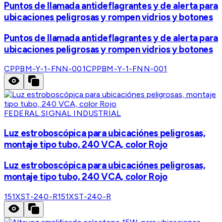
Puntos de llamada antideflagrantes y de alerta para
ubicaciones peligrosas y rompen vidrios y botones
Puntos de llamada antideflagrantes y de alerta para
ubicaciones peligrosas y rompen vidrios y botones
CPPBM-Y-1-FNN-001
CPPBM-Y-1-FNN-001
FEDERAL SIGNAL INDUSTRIAL
Luz estroboscópica para ubicaciónes peligrosas,
montaje tipo tubo, 240 VCA, color Rojo
Luz estroboscópica para ubicaciónes peligrosas,
montaje tipo tubo, 240 VCA, color Rojo
151XST-240-R
151XST-240-R