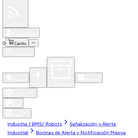
Especiales
Newsfeed
0
Iniciar Sesión
0
Carrito
Productos
Nuevos
Eventos
Para Ti
Caja Abierta
Soporte
Blog
Apps
Industria / BMS/ Robots
Señalización y Alerta
Industrial
Bocinas de Alerta y Notificación Masiva