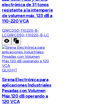
electrónica de 31 tonos
resistente a la intemperie
de volumen máx. 123 dB a
110-220 VCA
QWCD50-110220-B-
LC
QWCD50-110220-B-LC
QLIGHT
Sirena Electrónica para
aplicaciones Industriales
Pesadas con Volumen
Máx.120 dB operando a
120 VCA