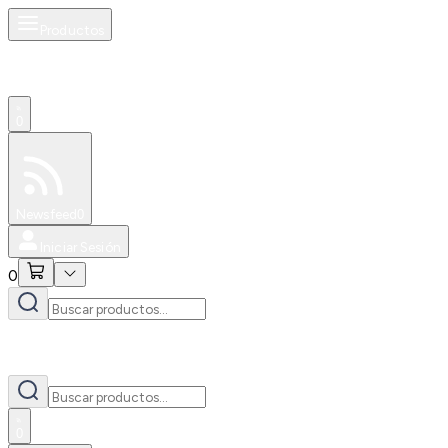
Productos
0
Especiales
Newsfeed
0
Iniciar Sesión
0
0