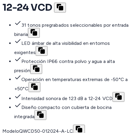
12-24 VCD
31 tonos pregrabados seleccionables por entrada
binaria
LED ámbar de alta visibilidad en entornos
exigentes
Protección IP66 contra polvo y agua a alta
presión
Operación en temperaturas extremas de -50°C a
+50°C
Intensidad sonora de 123 dB a 12-24 VCD
Diseño compacto con cubierta de bocina
integrada
Modelo
QWCD50-012024-A-LC