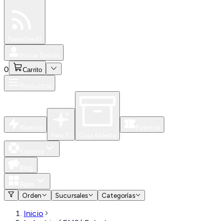
Especiales
Newsfeed
0
Iniciar Sesión
0
Carrito
Productos
Nuevos
Eventos
Para Ti
Caja Abierta
Soporte
Blog
Apps
Orden
Sucursales
Categorías
Inicio