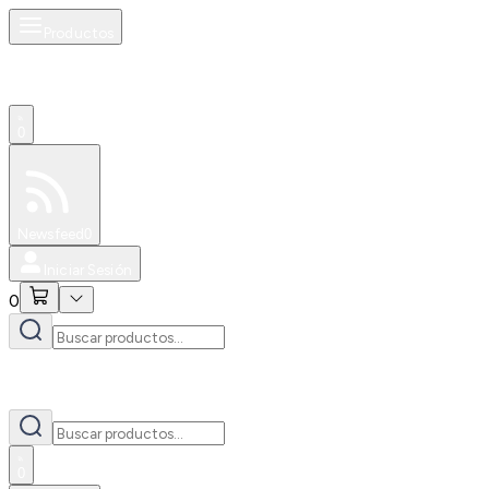
Productos
0
Especiales
Newsfeed
0
Iniciar Sesión
0
0