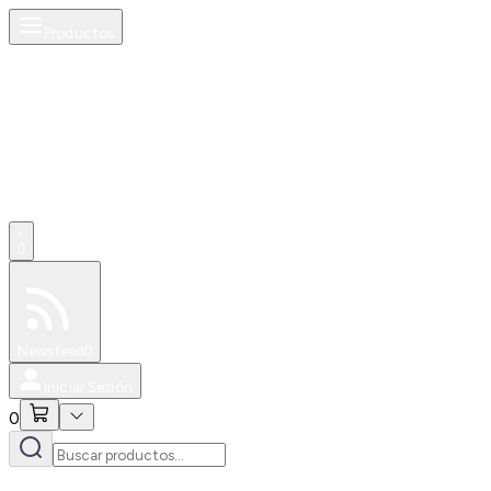
Productos
0
Especiales
Newsfeed
0
Iniciar Sesión
0