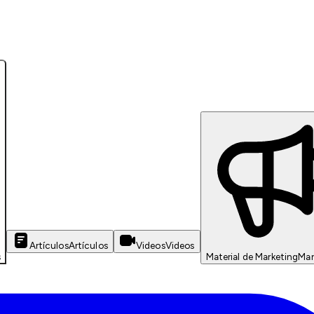
Artículos
Artículos
Videos
Videos
s
Material de Marketing
Mar