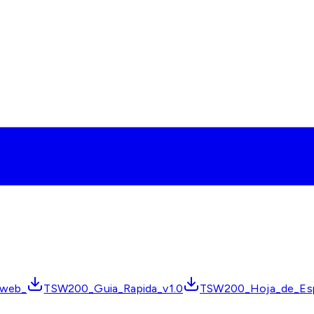
_web_
TSW200_Guia_Rapida_v1.0
TSW200_Hoja_de_Esp