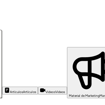
Artículos
Artículos
Videos
Videos
s
Material de Marketing
Mar