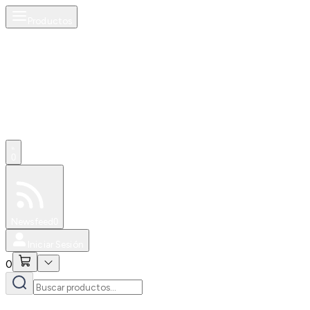
Productos
0
Especiales
Newsfeed
0
Iniciar Sesión
0