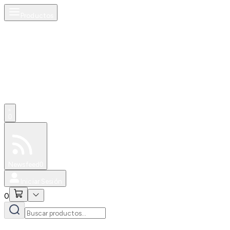
Productos
0
Especiales
Newsfeed
0
Iniciar Sesión
0