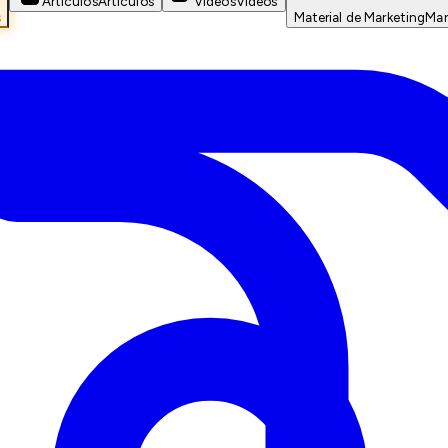
Artículos
Artículos
Videos
Videos
s
Material de Marketing
Mar