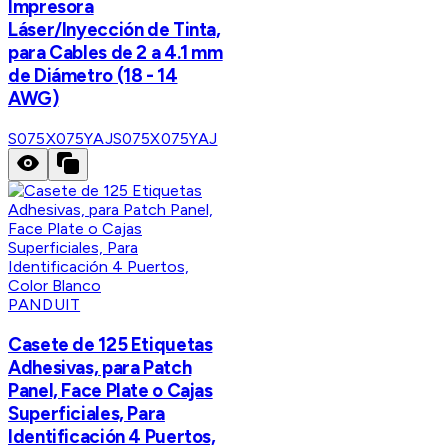
Impresora
Láser/Inyección de Tinta,
para Cables de 2 a 4.1 mm
de Diámetro (18 - 14
AWG)
S075X075YAJ
S075X075YAJ
PANDUIT
Casete de 125 Etiquetas
Adhesivas, para Patch
Panel, Face Plate o Cajas
Superficiales, Para
Identificación 4 Puertos,