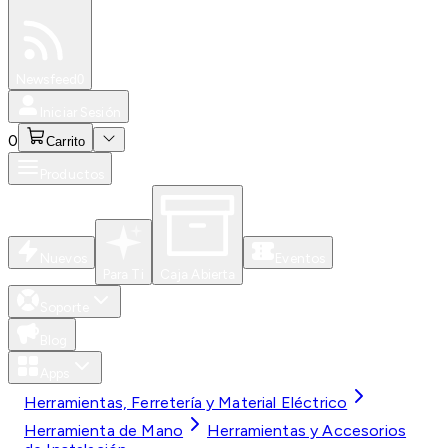
Especiales
Newsfeed
0
Iniciar Sesión
0
Carrito
Productos
Nuevos
Eventos
Para Ti
Caja Abierta
Soporte
Blog
Apps
Herramientas, Ferretería y Material Eléctrico
Herramienta de Mano
Herramientas y Accesorios