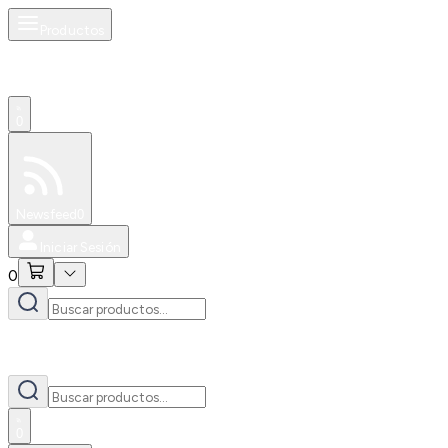
Productos
0
Especiales
Newsfeed
0
Iniciar Sesión
0
0