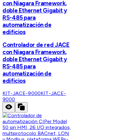
con Niagara Framework,
doble Ethernet Gigabit y
RS-485 para
automatización de
edificios
Controlador de red JACE
con Niagara Framework,
doble Ethernet Gigabit y
RS-485 para
automatización de
edificios
KIT-JACE-9000
KIT-JACE-
9000