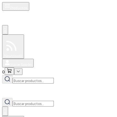
Productos
0
Especiales
Newsfeed
0
Iniciar Sesión
0
0