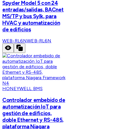
Spyder Model 5 con 24
entradas/salidas, BACnet
MS/TP y bus Sylk, para
HVAC y automatización
de edificios
WEB-RL6N
WEB-RL6N
HONEYWELL BMS
Controlador embebido de
automatización IoT para
gestión de edificios,
doble Ethernet y RS-485,
plataforma Niagara