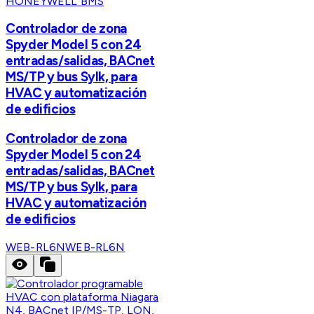
HONEYWELL BMS
Controlador de zona
Spyder Model 5 con 24
entradas/salidas, BACnet
MS/TP y bus Sylk, para
HVAC y automatización
de edificios
Controlador de zona
Spyder Model 5 con 24
entradas/salidas, BACnet
MS/TP y bus Sylk, para
HVAC y automatización
de edificios
WEB-RL6N
WEB-RL6N