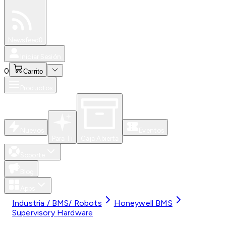
Especiales
Newsfeed
0
Iniciar Sesión
0
Carrito
Productos
Nuevos
Eventos
Para Ti
Caja Abierta
Soporte
Blog
Apps
Industria / BMS/ Robots
Honeywell BMS
Supervisory Hardware