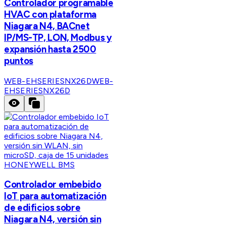
Controlador programable
HVAC con plataforma
Niagara N4, BACnet
IP/MS-TP, LON, Modbus y
expansión hasta 2500
puntos
WEB-EHSERIESNX26D
WEB-
EHSERIESNX26D
HONEYWELL BMS
Controlador embebido
IoT para automatización
de edificios sobre
Niagara N4, versión sin