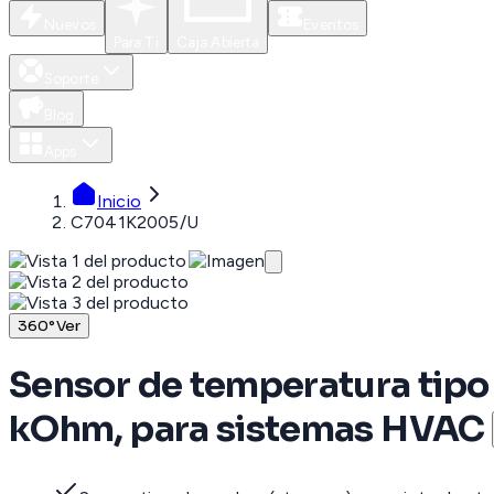
Nuevos
Eventos
Para Ti
Caja Abierta
Soporte
Blog
Apps
Inicio
C7041K2005/U
360°
Ver
Sensor de temperatura tipo
kOhm, para sistemas HVAC