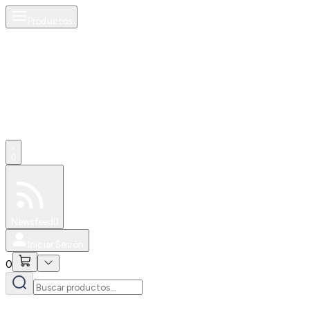
Productos
0
Especiales
Newsfeed
0
Iniciar Sesión
0