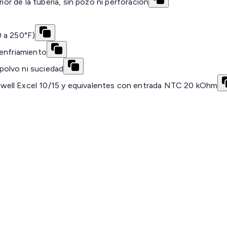
ior de la tubería, sin pozo ni perforación
0 a 250°F)
 enfriamiento
olvo ni suciedad
well Excel 10/15 y equivalentes con entrada NTC 20 kOhm