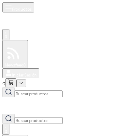
Productos
0
Especiales
Newsfeed
0
Iniciar Sesión
0
0