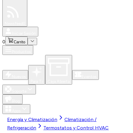
Especiales
Newsfeed
0
Iniciar Sesión
0
Carrito
Productos
Nuevos
Eventos
Para Ti
Caja Abierta
Soporte
Blog
Apps
Energía y Climatización
Climatización /
Refrigeración
Termostatos y Control HVAC