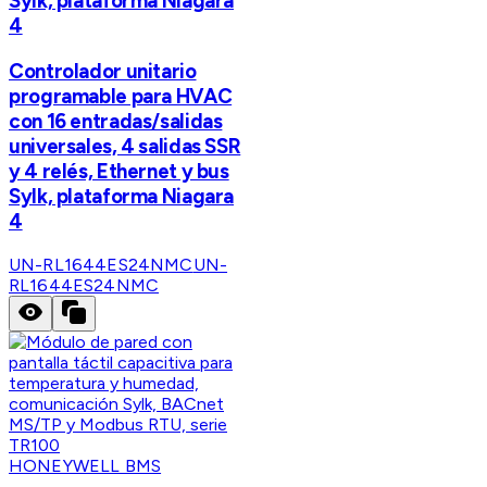
Sylk, plataforma Niagara
4
Controlador unitario
programable para HVAC
con 16 entradas/salidas
universales, 4 salidas SSR
y 4 relés, Ethernet y bus
Sylk, plataforma Niagara
4
UN-RL1644ES24NMC
UN-
RL1644ES24NMC
HONEYWELL BMS