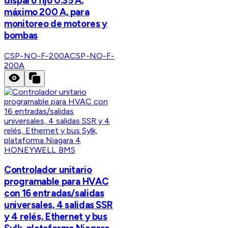
disparo fijo 0.35 A,
máximo 200 A, para
monitoreo de motores y
bombas
CSP-NO-F-200A
CSP-NO-F-
200A
HONEYWELL BMS
Controlador unitario
programable para HVAC
con 16 entradas/salidas
universales, 4 salidas SSR
y 4 relés, Ethernet y bus