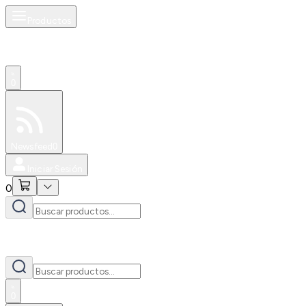
Productos
0
Especiales
Newsfeed
0
Iniciar Sesión
0
0