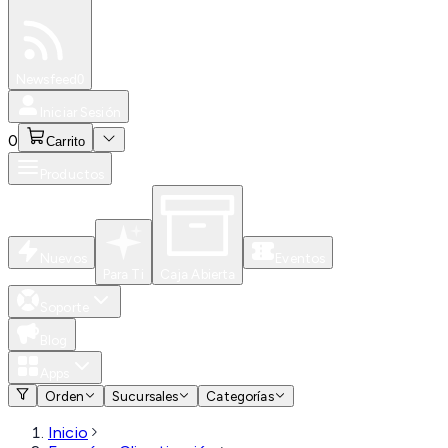
Especiales
Newsfeed
0
Iniciar Sesión
0
Carrito
Productos
Nuevos
Eventos
Para Ti
Caja Abierta
Soporte
Blog
Apps
Orden
Sucursales
Categorías
Inicio