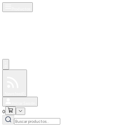
Productos
0
Especiales
Newsfeed
0
Iniciar Sesión
0