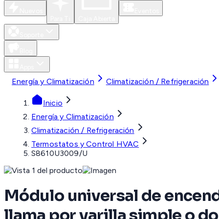
Nuevos
Eventos
Para Ti
Caja Abierta
Soporte
Blog
Apps
Energía y Climatización
Climatización / Refrigeración
Inicio
Energía y Climatización
Climatización / Refrigeración
Termostatos y Control HVAC
S8610U3009/U
Módulo universal de encendi
llama por varilla simple o do