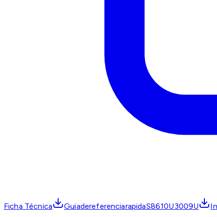
Ficha Técnica
GuiadereferenciarapidaS8610U3009U
I