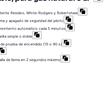
itente Resideo, White-Rodgers y Robertshaw
ma y apagado de seguridad del piloto
n reintento automático cada 5 minutos
illa simple o doble
 de prueba de encendido (15 o 90 s)
alla de llama en 2 segundos máximo