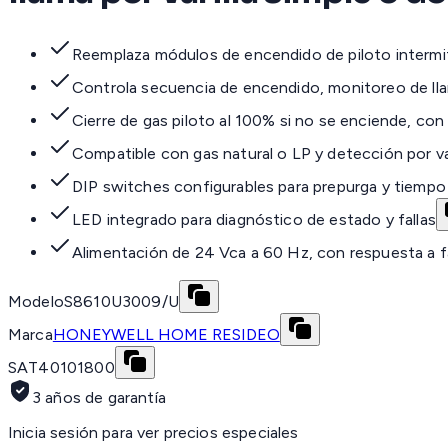
Reemplaza módulos de encendido de piloto interm
Controla secuencia de encendido, monitoreo de lla
Cierre de gas piloto al 100% si no se enciende, co
Compatible con gas natural o LP y detección por var
DIP switches configurables para prepurga y tiempo
LED integrado para diagnóstico de estado y fallas
Alimentación de 24 Vca a 60 Hz, con respuesta a f
Modelo
S8610U3009/U
Marca
HONEYWELL HOME RESIDEO
SAT
40101800
3 años de garantía
Inicia sesión para ver precios especiales