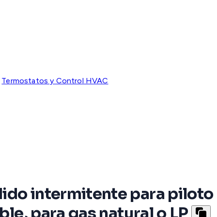
Termostatos y Control HVAC
do intermitente para piloto
ble, para gas natural o LP