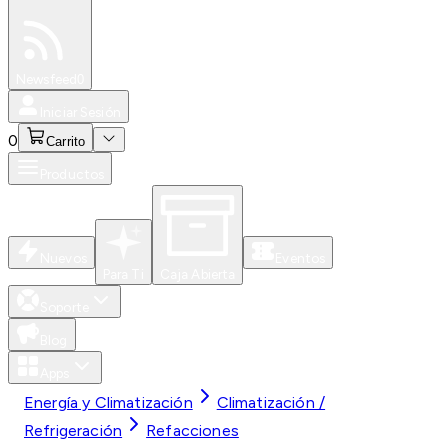
Especiales
Newsfeed
0
Iniciar Sesión
0
Carrito
Productos
Nuevos
Eventos
Para Ti
Caja Abierta
Soporte
Blog
Apps
Energía y Climatización
Climatización /
Refrigeración
Refacciones