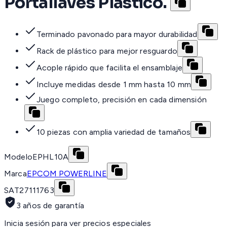
Portallaves Plástico.
Terminado pavonado para mayor durabilidad
Rack de plástico para mejor resguardo
Acople rápido que facilita el ensamblaje
Incluye medidas desde 1 mm hasta 10 mm
Juego completo, precisión en cada dimensión
10 piezas con amplia variedad de tamaños
Modelo
EPHL10A
Marca
EPCOM POWERLINE
SAT
27111763
3 años de garantía
Inicia sesión para ver precios especiales