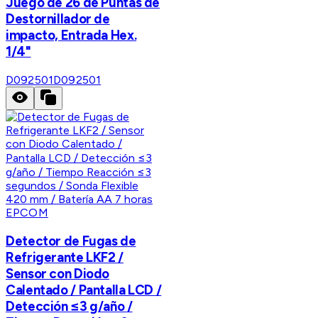
Juego de 26 de Puntas de
Destornillador de
impacto, Entrada Hex.
1/4"
D092501
D092501
EPCOM
Detector de Fugas de
Refrigerante LKF2 /
Sensor con Diodo
Calentado / Pantalla LCD /
Detección ≤3 g/año /