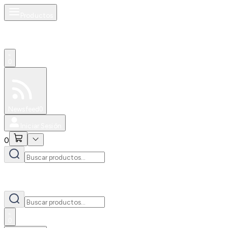
Productos
0
Especiales
Newsfeed
0
Iniciar Sesión
0
0