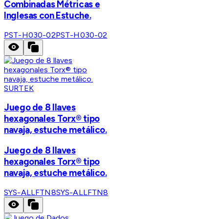
Combinadas Métricas e
Inglesas con Estuche.
PST-H030-02
PST-H030-02
SURTEK
Juego de 8 llaves
hexagonales Torx® tipo
navaja, estuche metálico.
Juego de 8 llaves
hexagonales Torx® tipo
navaja, estuche metálico.
SYS-ALLFTN8
SYS-ALLFTN8