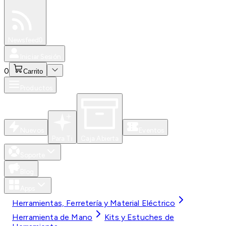
Especiales
Newsfeed
0
Iniciar Sesión
0
Carrito
Productos
Nuevos
Eventos
Para Ti
Caja Abierta
Soporte
Blog
Apps
Herramientas, Ferretería y Material Eléctrico
Herramienta de Mano
Kits y Estuches de