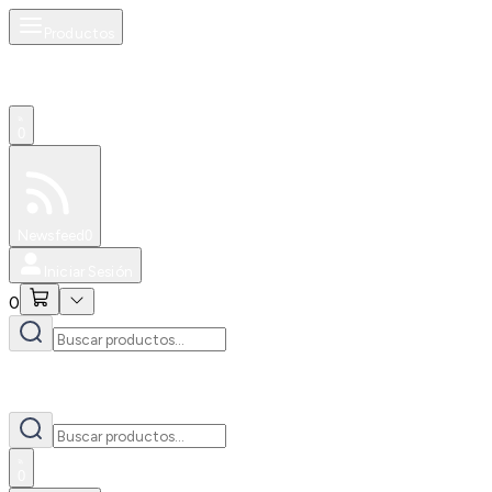
Productos
0
Especiales
Newsfeed
0
Iniciar Sesión
0
0