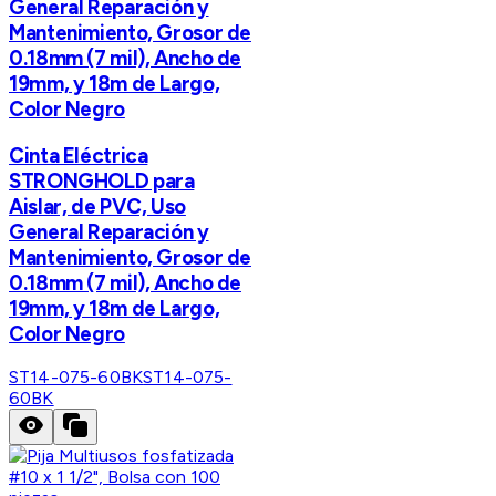
General Reparación y
Mantenimiento, Grosor de
0.18mm (7 mil), Ancho de
19mm, y 18m de Largo,
Color Negro
Cinta Eléctrica
STRONGHOLD para
Aislar, de PVC, Uso
General Reparación y
Mantenimiento, Grosor de
0.18mm (7 mil), Ancho de
19mm, y 18m de Largo,
Color Negro
ST14-075-60BK
ST14-075-
60BK