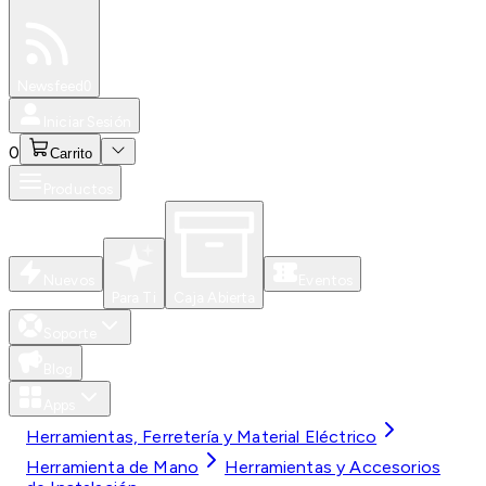
Especiales
Newsfeed
0
Iniciar Sesión
0
Carrito
Productos
Nuevos
Eventos
Para Ti
Caja Abierta
Soporte
Blog
Apps
Herramientas, Ferretería y Material Eléctrico
Herramienta de Mano
Herramientas y Accesorios