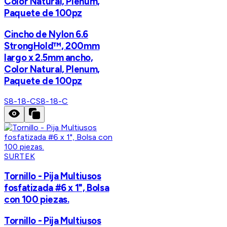
Color Natural, Plenum,
Paquete de 100pz
Cincho de Nylon 6.6
StrongHold™, 200mm
largo x 2.5mm ancho,
Color Natural, Plenum,
Paquete de 100pz
S8-18-C
S8-18-C
SURTEK
Tornillo - Pija Multiusos
fosfatizada #6 x 1", Bolsa
con 100 piezas.
Tornillo - Pija Multiusos