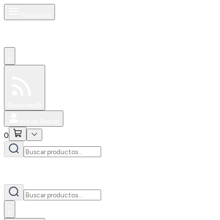
Productos
0
Especiales
Newsfeed
0
Iniciar Sesión
0
0