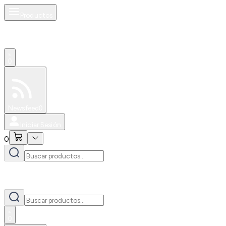
Productos
0
Especiales
Newsfeed
0
Iniciar Sesión
0
0