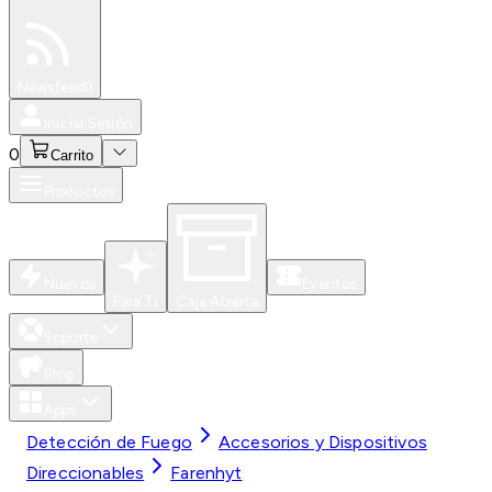
Especiales
Newsfeed
0
Iniciar Sesión
0
Carrito
Productos
Nuevos
Eventos
Para Ti
Caja Abierta
Soporte
Blog
Apps
Detección de Fuego
Accesorios y Dispositivos
Direccionables
Farenhyt