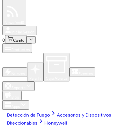
Especiales
Newsfeed
0
Iniciar Sesión
0
Carrito
Productos
Nuevos
Eventos
Para Ti
Caja Abierta
Soporte
Blog
Apps
Detección de Fuego
Accesorios y Dispositivos
Direccionables
Honeywell