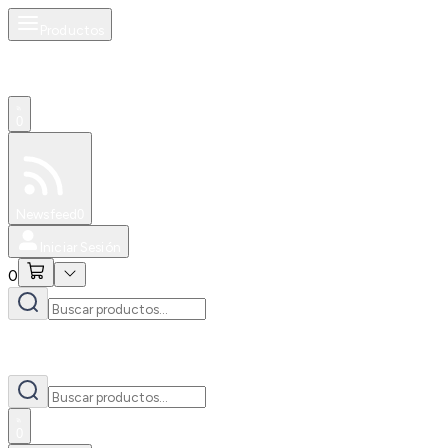
Productos
0
Especiales
Newsfeed
0
Iniciar Sesión
0
0