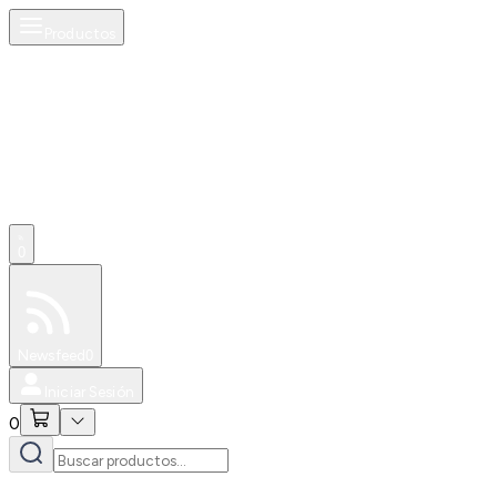
Productos
0
Especiales
Newsfeed
0
Iniciar Sesión
0