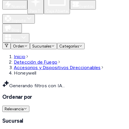
Nuevos
Eventos
Para Ti
Caja Abierta
Soporte
Blog
Apps
Orden
Sucursales
Categorías
Inicio
Detección de Fuego
Accesorios y Dispositivos Direccionables
Honeywell
Generando filtros con IA...
Ordenar por
Relevancia
Sucursal