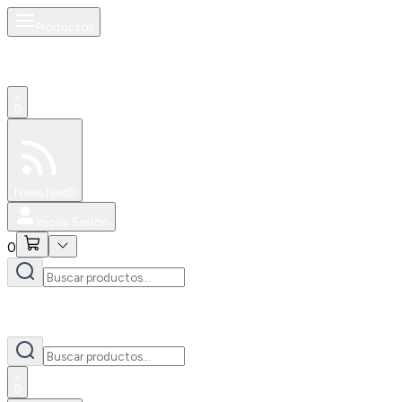
Productos
0
Especiales
Newsfeed
0
Iniciar Sesión
0
0