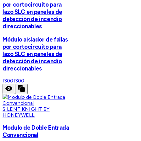
por cortocircuito para
lazo SLC en paneles de
detección de incendio
direccionables
Módulo aislador de fallas
por cortocircuito para
lazo SLC en paneles de
detección de incendio
direccionables
I300
I300
SILENT KNIGHT BY
HONEYWELL
Modulo de Doble Entrada
Convencional