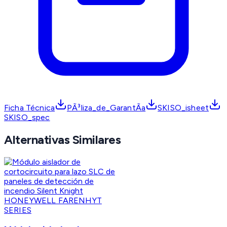
Ficha Técnica
PÃ³liza_de_GarantÃ­a
SKISO_isheet
SKISO_spec
Alternativas Similares
HONEYWELL FARENHYT
SERIES