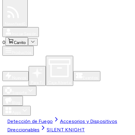
Especiales
Newsfeed
0
Iniciar Sesión
0
Carrito
Productos
Nuevos
Eventos
Para Ti
Caja Abierta
Soporte
Blog
Apps
Detección de Fuego
Accesorios y Dispositivos
Direccionables
SILENT KNIGHT