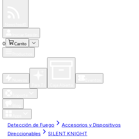
Especiales
Newsfeed
0
Iniciar Sesión
0
Carrito
Productos
Nuevos
Eventos
Para Ti
Caja Abierta
Soporte
Blog
Apps
Detección de Fuego
Accesorios y Dispositivos
Direccionables
SILENT KNIGHT