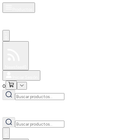
Productos
0
Especiales
Newsfeed
0
Iniciar Sesión
0
0