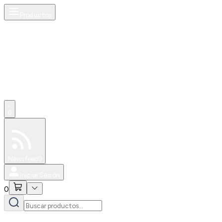
Productos
0
Especiales
Newsfeed
0
Iniciar Sesión
0