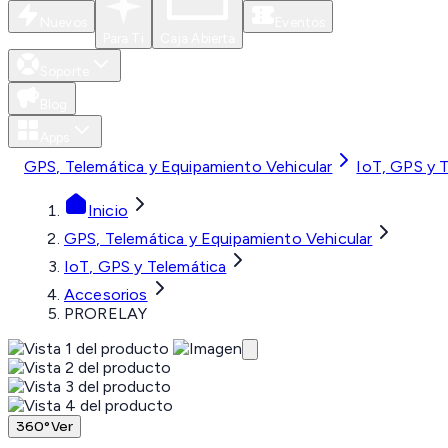
Nuevos
Eventos
Para Ti
Caja Abierta
Soporte
Blog
Apps
GPS, Telemática y Equipamiento Vehicular
IoT, GPS y 
Inicio
GPS, Telemática y Equipamiento Vehicular
IoT, GPS y Telemática
Accesorios
PRORELAY
360°
Ver