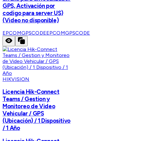
GPS, Activación por
codigo para server US)
(Video no disponible)
EPCOMGPSCODE
EPCOMGPSCODE
HIKVISION
Licencia Hik-Connect
Teams / Gestion y
Monitoreo de Video
Vehicular / GPS
(Ubicación) / 1 Dispositivo
/ 1 Año