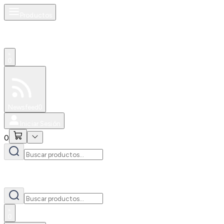
Productos
0
Especiales
Newsfeed
0
Iniciar Sesión
0
0