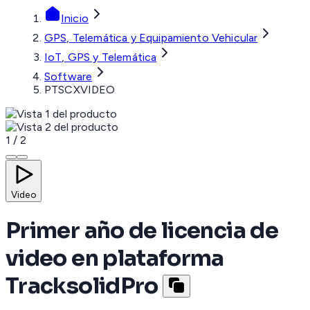
Inicio
GPS, Telemática y Equipamiento Vehicular
IoT, GPS y Telemática
Software
PTSCXVIDEO
1
/
2
Video
Primer año de licencia de
video en plataforma
TracksolidPro