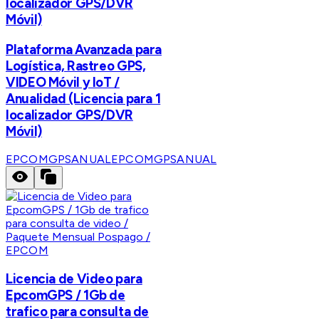
localizador GPS/DVR
Móvil)
Plataforma Avanzada para
Logística, Rastreo GPS,
VIDEO Móvil y IoT /
Anualidad (Licencia para 1
localizador GPS/DVR
Móvil)
EPCOMGPSANUAL
EPCOMGPSANUAL
EPCOM
Licencia de Video para
EpcomGPS / 1Gb de
trafico para consulta de