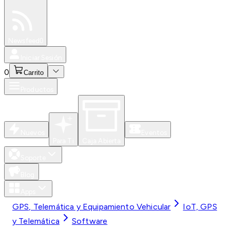
Especiales
Newsfeed
0
Iniciar Sesión
0
Carrito
Productos
Nuevos
Eventos
Para Ti
Caja Abierta
Soporte
Blog
Apps
GPS, Telemática y Equipamiento Vehicular
IoT, GPS
y Telemática
Software