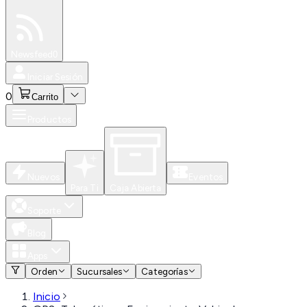
Especiales
Newsfeed
0
Iniciar Sesión
0
Carrito
Productos
Nuevos
Eventos
Para Ti
Caja Abierta
Soporte
Blog
Apps
Orden
Sucursales
Categorías
Inicio