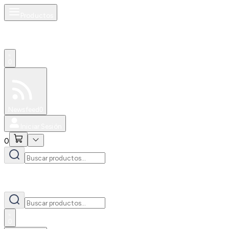
Productos
0
Especiales
Newsfeed
0
Iniciar Sesión
0
0