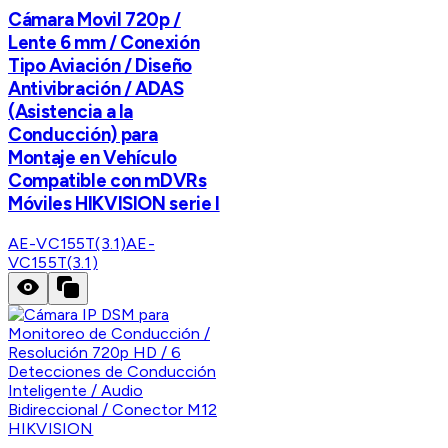
Cámara Movil 720p /
Lente 6 mm / Conexión
Tipo Aviación / Diseño
Antivibración / ADAS
(Asistencia a la
Conducción) para
Montaje en Vehículo
Compatible con mDVRs
Móviles HIKVISION serie I
AE-VC155T(3.1)
AE-
VC155T(3.1)
HIKVISION