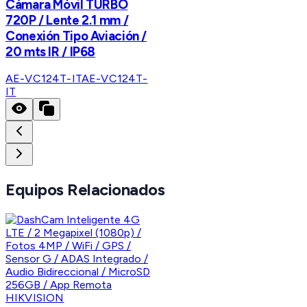
Cámara Móvil TURBO
720P / Lente 2.1 mm /
Conexión Tipo Aviación /
20 mts IR / IP68
AE-VC124T-IT
AE-VC124T-
IT
Equipos Relacionados
HIKVISION