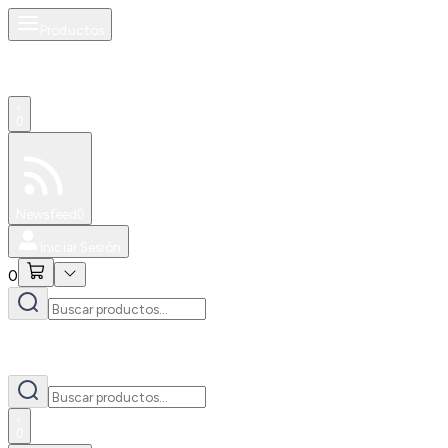
Productos
0
Especiales
Newsfeed
0
Iniciar Sesión
0
0