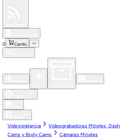
Especiales
Newsfeed
0
Iniciar Sesión
0
Carrito
Productos
Nuevos
Eventos
Para Ti
Caja Abierta
Soporte
Blog
Apps
Videovigilancia
Videograbadoras Móviles, Dash
Cams y Body Cams
Cámaras Móviles