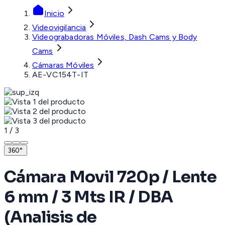
Inicio
Videovigilancia
Videograbadoras Móviles, Dash Cams y Body
Cams
Cámaras Móviles
AE-VC154T-IT
1
/
3
360°
Cámara Movil 720p / Lente
6 mm / 3 Mts IR / DBA
(Analisis de