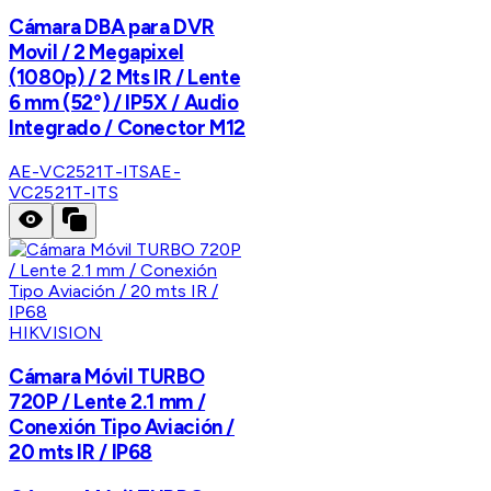
Cámara DBA para DVR
Movil / 2 Megapixel
(1080p) / 2 Mts IR / Lente
6 mm (52°) / IP5X / Audio
Integrado / Conector M12
AE-VC2521T-ITS
AE-
VC2521T-ITS
HIKVISION
Cámara Móvil TURBO
720P / Lente 2.1 mm /
Conexión Tipo Aviación /
20 mts IR / IP68