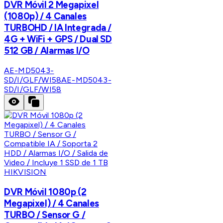
DVR Móvil 2 Megapixel
(1080p) / 4 Canales
TURBOHD / IA Integrada /
4G + WiFi + GPS / Dual SD
512 GB / Alarmas I/O
AE-MD5043-
SD/I/GLF/WI58
AE-MD5043-
SD/I/GLF/WI58
HIKVISION
DVR Móvil 1080p (2
Megapixel) / 4 Canales
TURBO / Sensor G /