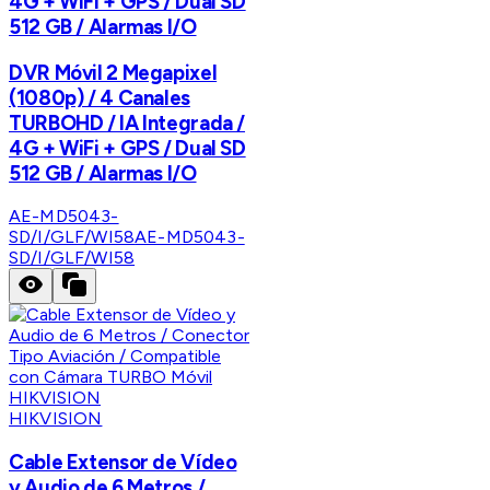
4G + WiFi + GPS / Dual SD
512 GB / Alarmas I/O
DVR Móvil 2 Megapixel
(1080p) / 4 Canales
TURBOHD / IA Integrada /
4G + WiFi + GPS / Dual SD
512 GB / Alarmas I/O
AE-MD5043-
SD/I/GLF/WI58
AE-MD5043-
SD/I/GLF/WI58
HIKVISION
Cable Extensor de Vídeo
y Audio de 6 Metros /