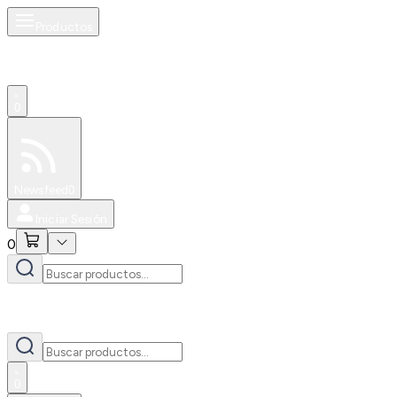
Productos
0
Especiales
Newsfeed
0
Iniciar Sesión
0
0