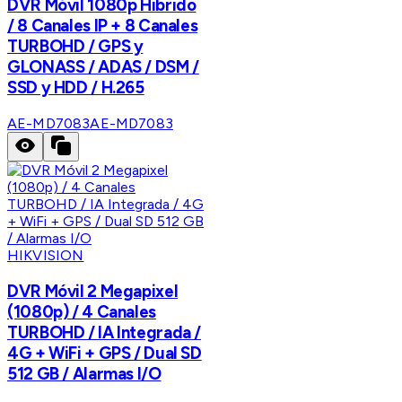
DVR Móvil 1080p Hibrido
/ 8 Canales IP + 8 Canales
TURBOHD / GPS y
GLONASS / ADAS / DSM /
SSD y HDD / H.265
AE-MD7083
AE-MD7083
HIKVISION
DVR Móvil 2 Megapixel
(1080p) / 4 Canales
TURBOHD / IA Integrada /
4G + WiFi + GPS / Dual SD
512 GB / Alarmas I/O