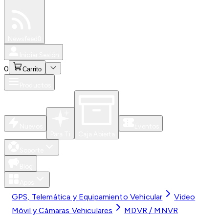
Especiales
Newsfeed
0
Iniciar Sesión
0
Carrito
Productos
Nuevos
Eventos
Para Ti
Caja Abierta
Soporte
Blog
Apps
GPS, Telemática y Equipamiento Vehicular
Video
Móvil y Cámaras Vehiculares
MDVR / MNVR