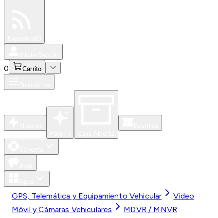
Especiales
Newsfeed
0
Iniciar Sesión
0
Carrito
Productos
Nuevos
Eventos
Para Ti
Caja Abierta
Soporte
Blog
Apps
GPS, Telemática y Equipamiento Vehicular
Video
Móvil y Cámaras Vehiculares
MDVR / MNVR