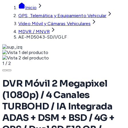
Inicio
GPS, Telemática y Equipamiento Vehicular
Video Móvil y Cámaras Vehiculares
MDVR / MNVR
AE-MD5043-SD/I/GLF
1
/
2
DVR Móvil 2 Megapixel
(1080p) / 4 Canales
TURBOHD / IA Integrada
ADAS + DSM + BSD / 4G +