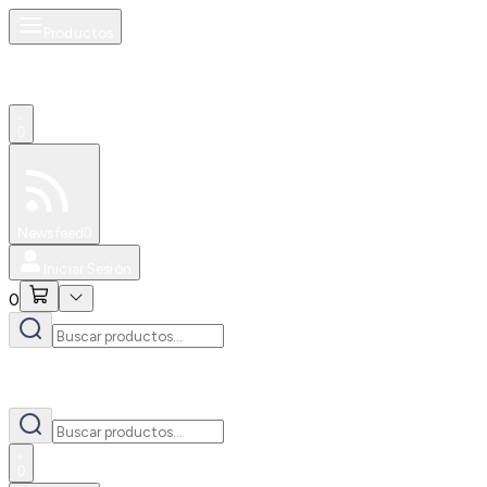
Productos
0
Especiales
Newsfeed
0
Iniciar Sesión
0
0