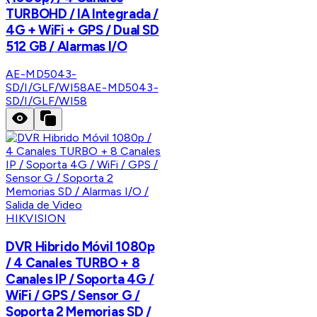
TURBOHD / IA Integrada /
4G + WiFi + GPS / Dual SD
512 GB / Alarmas I/O
AE-MD5043-
SD/I/GLF/WI58
AE-MD5043-
SD/I/GLF/WI58
HIKVISION
DVR Hibrido Móvil 1080p
/ 4 Canales TURBO + 8
Canales IP / Soporta 4G /
WiFi / GPS / Sensor G /
Soporta 2 Memorias SD /