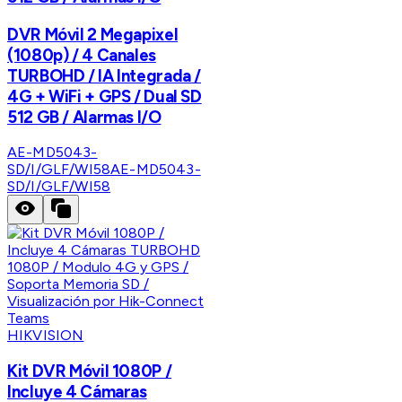
DVR Móvil 2 Megapixel
(1080p) / 4 Canales
TURBOHD / IA Integrada /
4G + WiFi + GPS / Dual SD
512 GB / Alarmas I/O
AE-MD5043-
SD/I/GLF/WI58
AE-MD5043-
SD/I/GLF/WI58
HIKVISION
Kit DVR Móvil 1080P /
Incluye 4 Cámaras