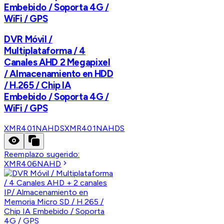
Embebido / Soporta 4G /
WiFi / GPS
DVR Móvil /
Multiplataforma / 4
Canales AHD 2 Megapixel
/ Almacenamiento en HDD
/ H.265 / Chip IA
Embebido / Soporta 4G /
WiFi / GPS
XMR401NAHDS
XMR401NAHDS
Reemplazo sugerido:
XMR406NAHD