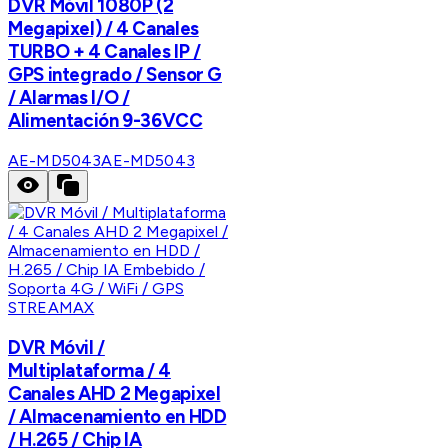
DVR Móvil 1080P (2
Megapixel) / 4 Canales
TURBO + 4 Canales IP /
GPS integrado / Sensor G
/ Alarmas I/O /
Alimentación 9-36VCC
AE-MD5043
AE-MD5043
STREAMAX
DVR Móvil /
Multiplataforma / 4
Canales AHD 2 Megapixel
/ Almacenamiento en HDD
/ H.265 / Chip IA