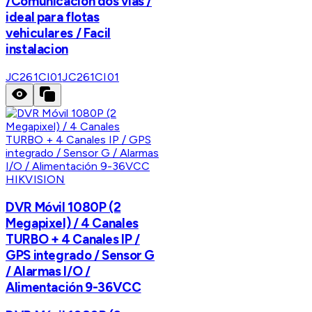
/Comunicación dos vías /
ideal para flotas
vehiculares / Facil
instalacion
JC261CI01
JC261CI01
HIKVISION
DVR Móvil 1080P (2
Megapixel) / 4 Canales
TURBO + 4 Canales IP /
GPS integrado / Sensor G
/ Alarmas I/O /
Alimentación 9-36VCC