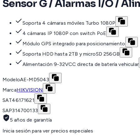
Sensor G / Alarmas I/O / A
Soporta 4 cámaras móviles Turbo 1080P
4 cámaras IP 1080P con switch PoE
Módulo GPS integrado para posicionamiento
Soporta HDD hasta 2TB y microSD 256GB
Alimentación 9-32VCC directa de batería vehicular
Modelo
AE-MD5043
Marca
HIKVISION
SAT
46171621
SAP
314700133
5 años de garantía
Inicia sesión para ver precios especiales