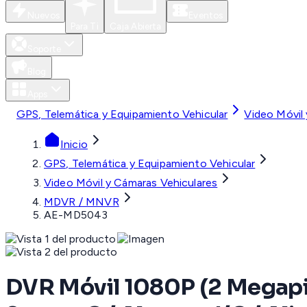
Nuevos
Eventos
Para Ti
Caja Abierta
Soporte
Blog
Apps
GPS, Telemática y Equipamiento Vehicular
Video Móvil
Inicio
GPS, Telemática y Equipamiento Vehicular
Video Móvil y Cámaras Vehiculares
MDVR / MNVR
AE-MD5043
DVR Móvil 1080P (2 Megapixe