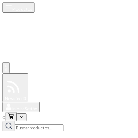
Productos
0
Especiales
Newsfeed
0
Iniciar Sesión
0