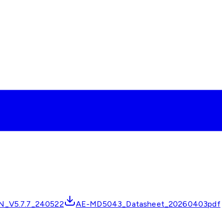
_V5.7.7_240522
AE-MD5043_Datasheet_20260403pdf