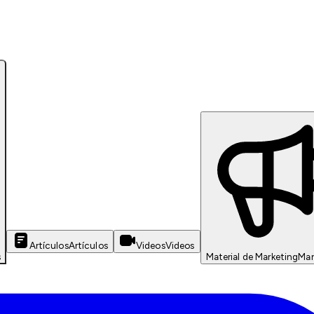
Artículos
Artículos
Videos
Videos
s
Material de Marketing
Mar