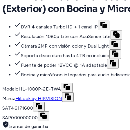
(Exterior) con Bocina y Mic
DVR 4 canales TurboHD + 1 canal IP
Resolución 1080p Lite con AcuSense Lite
Cámara 2MP con visión color y Dual Light
Soporta disco duro hasta 4TB no incluido
Fuente de poder 12VCC @ 1A adaptable
Bocina y micrófono integrados para audio bidirecci
Modelo
HL-1080P-2E-TWA
Marca
HiLook by HIKVISION
SAT
46171600
SAP
000000000
5 años de garantía