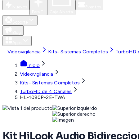
Nuevos
Eventos
Para Ti
Caja Abierta
Soporte
Blog
Apps
Videovigilancia
Kits- Sistemas Completos
TurboHD d
Inicio
Videovigilancia
Kits- Sistemas Completos
TurboHD de 4 Canales
HL-1080P-2E-TWA
Kit HiLook Audio Bidirecci