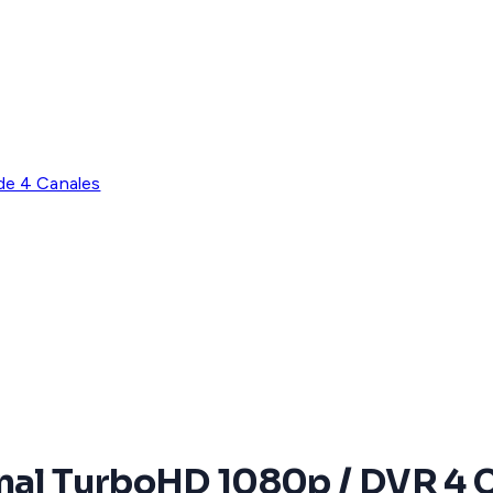
e 4 Canales
onal TurboHD 1080p / DVR 4 C