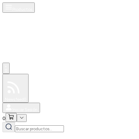
Productos
0
Especiales
Newsfeed
0
Iniciar Sesión
0