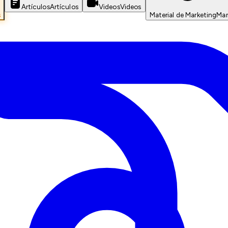
Artículos
Artículos
Videos
Videos
s
Material de Marketing
Mar