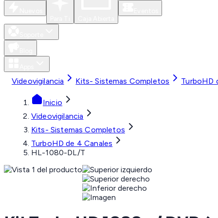
Nuevos
Eventos
Para Ti
Caja Abierta
Soporte
Blog
Apps
Videovigilancia
Kits- Sistemas Completos
TurboHD d
Inicio
Videovigilancia
Kits- Sistemas Completos
TurboHD de 4 Canales
HL-1080-DL/T