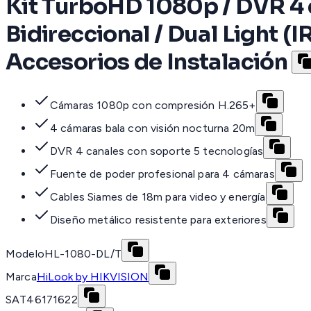
Kit TurboHD 1080p / DVR 4 c
Bidireccional / Dual Light (I
Accesorios de Instalación
Cámaras 1080p con compresión H.265+
4 cámaras bala con visión nocturna 20m
DVR 4 canales con soporte 5 tecnologías
Fuente de poder profesional para 4 cámaras
Cables Siames de 18m para video y energía
Diseño metálico resistente para exteriores
Modelo
HL-1080-DL/T
Marca
HiLook by HIKVISION
SAT
46171622