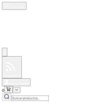
Productos
0
Especiales
Newsfeed
0
Iniciar Sesión
0