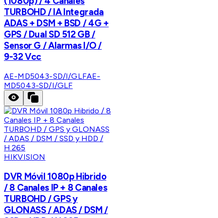
(1080p) / 4 Canales
TURBOHD / IA Integrada
ADAS + DSM + BSD / 4G +
GPS / Dual SD 512 GB /
Sensor G / Alarmas I/O /
9-32 Vcc
AE-MD5043-SD/I/GLF
AE-
MD5043-SD/I/GLF
HIKVISION
DVR Móvil 1080p Hibrido
/ 8 Canales IP + 8 Canales
TURBOHD / GPS y
GLONASS / ADAS / DSM /