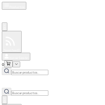
Productos
0
Especiales
Newsfeed
0
Iniciar Sesión
0
0