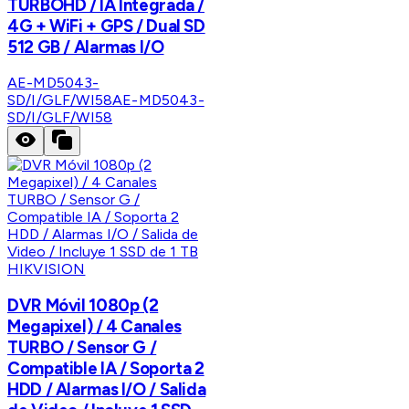
TURBOHD / IA Integrada /
4G + WiFi + GPS / Dual SD
512 GB / Alarmas I/O
AE-MD5043-
SD/I/GLF/WI58
AE-MD5043-
SD/I/GLF/WI58
HIKVISION
DVR Móvil 1080p (2
Megapixel) / 4 Canales
TURBO / Sensor G /
Compatible IA / Soporta 2
HDD / Alarmas I/O / Salida