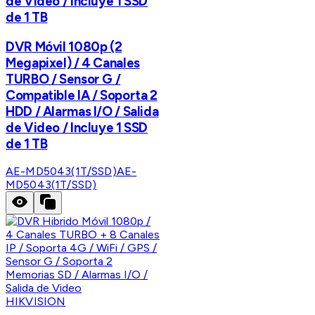
de Video / Incluye 1 SSD
de 1 TB
DVR Móvil 1080p (2
Megapixel) / 4 Canales
TURBO / Sensor G /
Compatible IA / Soporta 2
HDD / Alarmas I/O / Salida
de Video / Incluye 1 SSD
de 1 TB
AE-MD5043(1T/SSD)
AE-
MD5043(1T/SSD)
HIKVISION