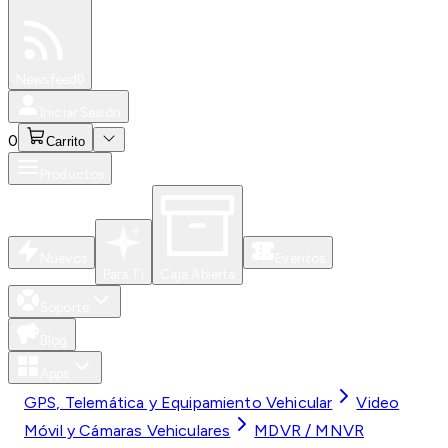
Especiales
Newsfeed
0
Iniciar Sesión
0
Carrito
Productos
Nuevos
Eventos
Para Ti
Caja Abierta
Soporte
Blog
Apps
GPS, Telemática y Equipamiento Vehicular
Video
Móvil y Cámaras Vehiculares
MDVR / MNVR