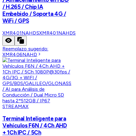
/ H.265 / Chip IA
Embebido / Soporta 4G /
WiFi / GPS
XMR401NAHDS
XMR401NAHDS
Reemplazo sugerido:
XMR406NAHD
STREAMAX
Terminal Inteligente para
Vehículos F6N / 4Ch AHD
+ 1Ch IPC / 5Ch