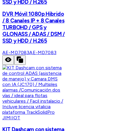
SSD y HDD / H.265
DVR Móvil 1080p Hibrido
/ 8 Canales IP + 8 Canales
TURBOHD / GPS y
GLONASS / ADAS / DSM /
SSD y HDD / H.265
AE-MD7083
AE-MD7083
JIMIIOT
KIT Dashcam con sistema