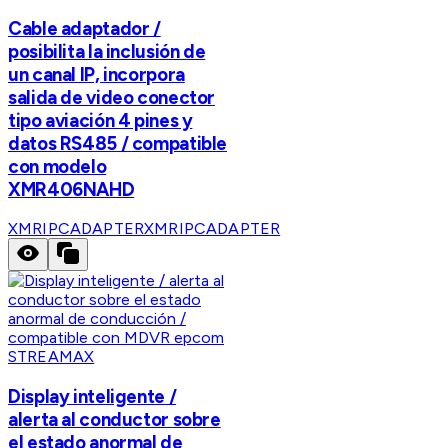
Cable adaptador /
posibilita la inclusión de
un canal IP, incorpora
salida de video conector
tipo aviación 4 pines y
datos RS485 / compatible
con modelo
XMR406NAHD
XMRIPCADAPTER
XMRIPCADAPTER
STREAMAX
Display inteligente /
alerta al conductor sobre
el estado anormal de