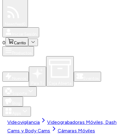
Especiales
Newsfeed
0
Iniciar Sesión
0
Carrito
Productos
Nuevos
Eventos
Para Ti
Caja Abierta
Soporte
Blog
Apps
Videovigilancia
Videograbadoras Móviles, Dash
Cams y Body Cams
Cámaras Móviles