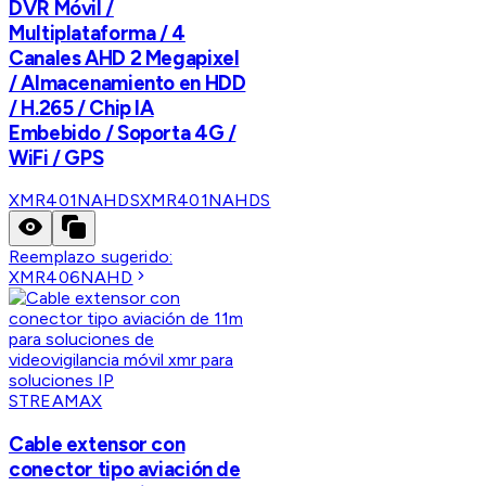
DVR Móvil /
Multiplataforma / 4
Canales AHD 2 Megapixel
/ Almacenamiento en HDD
/ H.265 / Chip IA
Embebido / Soporta 4G /
WiFi / GPS
XMR401NAHDS
XMR401NAHDS
Reemplazo sugerido:
XMR406NAHD
STREAMAX
Cable extensor con
conector tipo aviación de