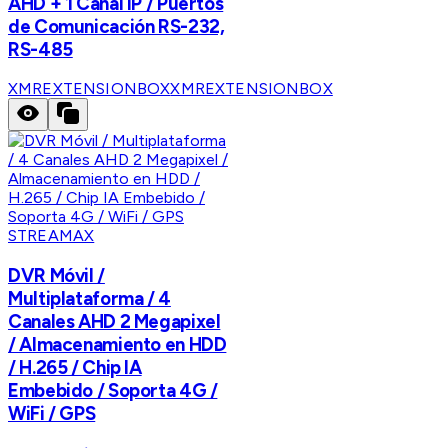
AHD + 1 Canal IP / Puertos
de Comunicación RS-232,
RS-485
XMREXTENSIONBOX
XMREXTENSIONBOX
STREAMAX
DVR Móvil /
Multiplataforma / 4
Canales AHD 2 Megapixel
/ Almacenamiento en HDD
/ H.265 / Chip IA
Embebido / Soporta 4G /
WiFi / GPS