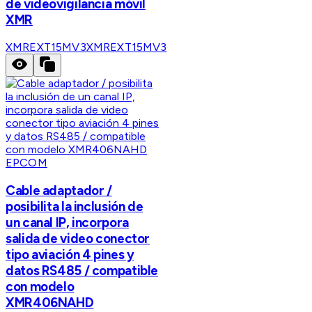
de videovigilancia móvil
XMR
XMREXT15MV3
XMREXT15MV3
EPCOM
Cable adaptador /
posibilita la inclusión de
un canal IP, incorpora
salida de video conector
tipo aviación 4 pines y
datos RS485 / compatible
con modelo
XMR406NAHD