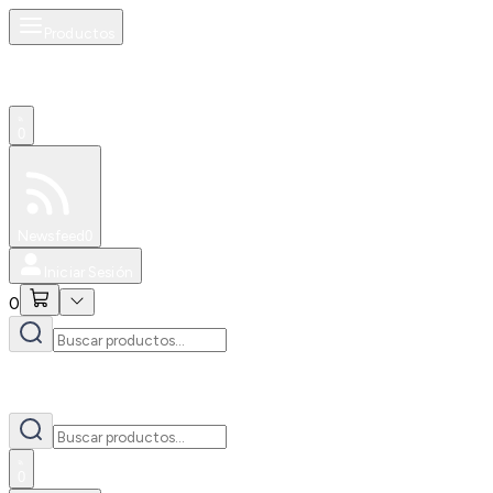
Productos
0
Especiales
Newsfeed
0
Iniciar Sesión
0
0