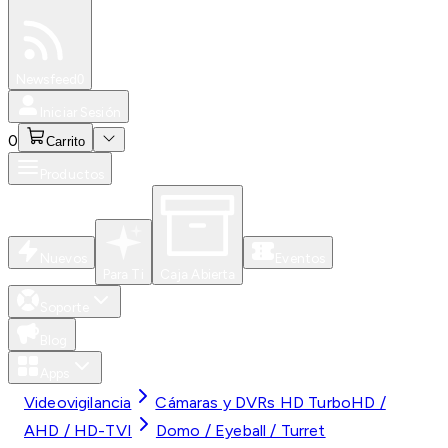
Especiales
Newsfeed
0
Iniciar Sesión
0
Carrito
Productos
Nuevos
Eventos
Para Ti
Caja Abierta
Soporte
Blog
Apps
Videovigilancia
Cámaras y DVRs HD TurboHD /
AHD / HD-TVI
Domo / Eyeball / Turret