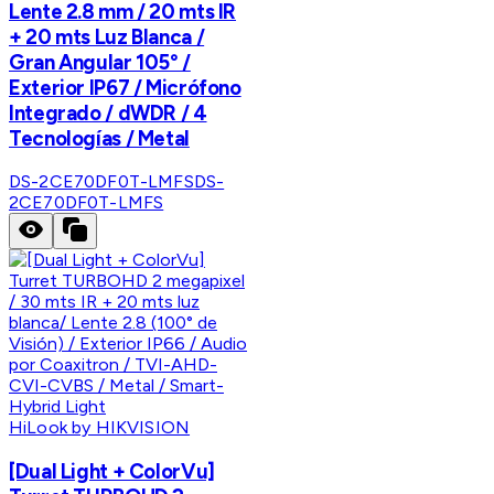
Lente 2.8 mm / 20 mts IR
+ 20 mts Luz Blanca /
Gran Angular 105° /
Exterior IP67 / Micrófono
Integrado / dWDR / 4
Tecnologías / Metal
DS-2CE70DF0T-LMFS
DS-
2CE70DF0T-LMFS
HiLook by HIKVISION
[Dual Light + ColorVu]