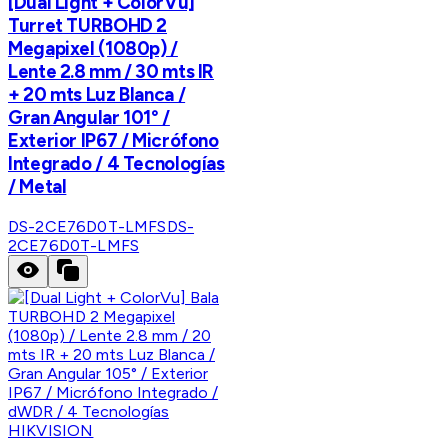
[Dual Light + ColorVu]
Turret TURBOHD 2
Megapixel (1080p) /
Lente 2.8 mm / 30 mts IR
+ 20 mts Luz Blanca /
Gran Angular 101° /
Exterior IP67 / Micrófono
Integrado / 4 Tecnologías
/ Metal
DS-2CE76D0T-LMFS
DS-
2CE76D0T-LMFS
HIKVISION