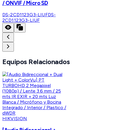
/ ONVIF / Micro SD
DS-2CD1123G3-LIUF
DS-
2CD1123G3-LIUF
Equipos Relacionados
HIKVISION