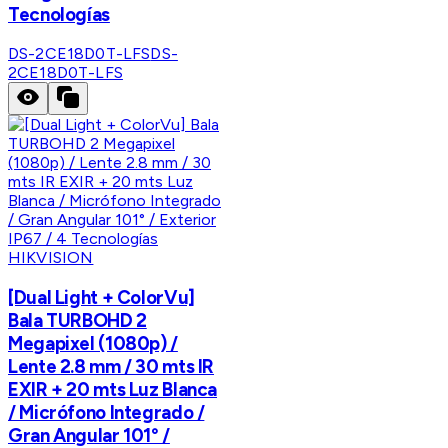
Tecnologías
DS-2CE18D0T-LFS
DS-
2CE18D0T-LFS
HIKVISION
[Dual Light + ColorVu]
Bala TURBOHD 2
Megapixel (1080p) /
Lente 2.8 mm / 30 mts IR
EXIR + 20 mts Luz Blanca
/ Micrófono Integrado /
Gran Angular 101° /