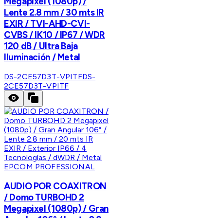
Megapixel (1080p) /
Lente 2.8 mm / 30 mts IR
EXIR / TVI-AHD-CVI-
CVBS / IK10 / IP67 / WDR
120 dB / Ultra Baja
Iluminación / Metal
DS-2CE57D3T-VPITF
DS-
2CE57D3T-VPITF
EPCOM PROFESSIONAL
AUDIO POR COAXITRON
/ Domo TURBOHD 2
Megapixel (1080p) / Gran