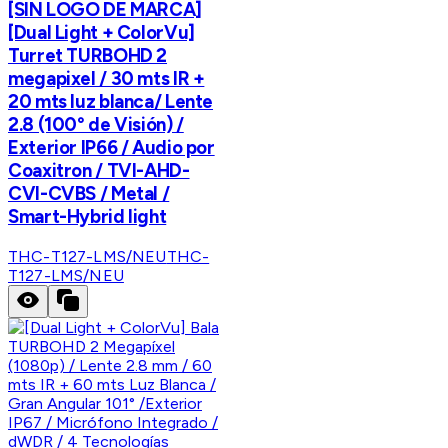
[SIN LOGO DE MARCA]
[Dual Light + ColorVu]
Turret TURBOHD 2
megapixel / 30 mts IR +
20 mts luz blanca/ Lente
2.8 (100° de Visión) /
Exterior IP66 / Audio por
Coaxitron / TVI-AHD-
CVI-CVBS / Metal /
Smart-Hybrid light
THC-T127-LMS/NEU
THC-
T127-LMS/NEU