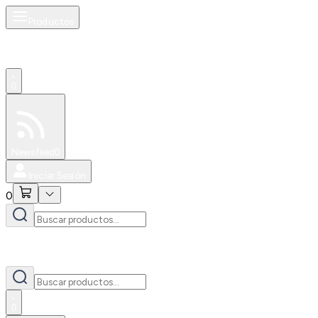
Productos
0
Especiales
Newsfeed
0
Iniciar Sesión
0
0