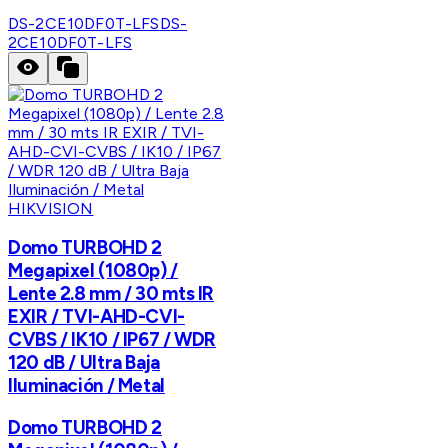
DS-2CE10DF0T-LFS
DS-
2CE10DF0T-LFS
HIKVISION
Domo TURBOHD 2
Megapixel (1080p) /
Lente 2.8 mm / 30 mts IR
EXIR / TVI-AHD-CVI-
CVBS / IK10 / IP67 / WDR
120 dB / Ultra Baja
Iluminación / Metal
Domo TURBOHD 2