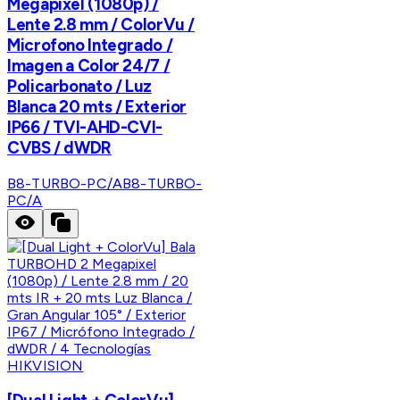
Megapíxel (1080p) /
Lente 2.8 mm / ColorVu /
Microfono Integrado /
Imagen a Color 24/7 /
Policarbonato / Luz
Blanca 20 mts / Exterior
IP66 / TVI-AHD-CVI-
CVBS / dWDR
B8-TURBO-PC/A
B8-TURBO-
PC/A
HIKVISION