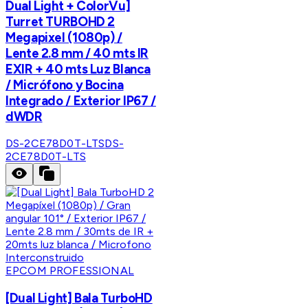
Dual Light + ColorVu]
Turret TURBOHD 2
Megapixel (1080p) /
Lente 2.8 mm / 40 mts IR
EXIR + 40 mts Luz Blanca
/ Micrófono y Bocina
Integrado / Exterior IP67 /
dWDR
DS-2CE78D0T-LTS
DS-
2CE78D0T-LTS
EPCOM PROFESSIONAL
[Dual Light] Bala TurboHD