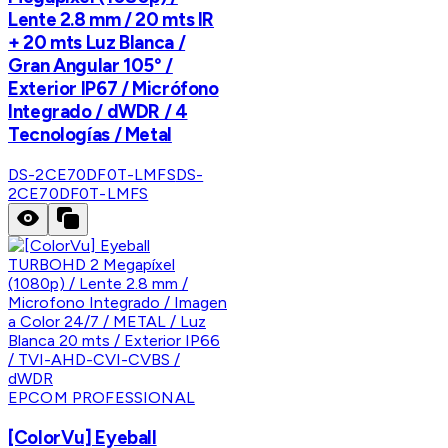
Lente 2.8 mm / 20 mts IR
+ 20 mts Luz Blanca /
Gran Angular 105° /
Exterior IP67 / Micrófono
Integrado / dWDR / 4
Tecnologías / Metal
DS-2CE70DF0T-LMFS
DS-
2CE70DF0T-LMFS
EPCOM PROFESSIONAL
[ColorVu] Eyeball