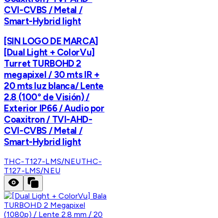
CVI-CVBS / Metal /
Smart-Hybrid light
[SIN LOGO DE MARCA]
[Dual Light + ColorVu]
Turret TURBOHD 2
megapixel / 30 mts IR +
20 mts luz blanca/ Lente
2.8 (100° de Visión) /
Exterior IP66 / Audio por
Coaxitron / TVI-AHD-
CVI-CVBS / Metal /
Smart-Hybrid light
THC-T127-LMS/NEU
THC-
T127-LMS/NEU