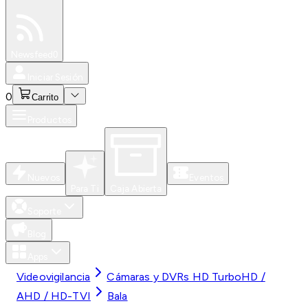
Especiales
Newsfeed
0
Iniciar Sesión
0
Carrito
Productos
Nuevos
Eventos
Para Ti
Caja Abierta
Soporte
Blog
Apps
Videovigilancia
Cámaras y DVRs HD TurboHD /
AHD / HD-TVI
Bala