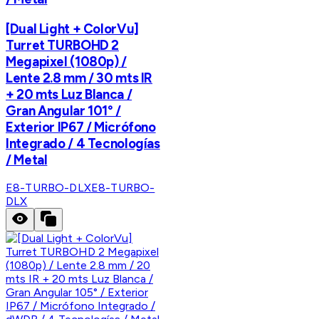
[Dual Light + ColorVu]
Turret TURBOHD 2
Megapixel (1080p) /
Lente 2.8 mm / 30 mts IR
+ 20 mts Luz Blanca /
Gran Angular 101° /
Exterior IP67 / Micrófono
Integrado / 4 Tecnologías
/ Metal
E8-TURBO-DLX
E8-TURBO-
DLX