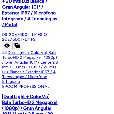
+ 20 mts Luz Blanca /
Gran Angular 101° /
Exterior IP67 / Micrófono
Integrado / 4 Tecnologías
/ Metal
DS-2CE76D0T-LMFS
DS-
2CE76D0T-LMFS
EPCOM PROFESSIONAL
[Dual Light + ColorVu]
Bala TurboHD 2 Megapíxel
(1080p) / Gran Angular