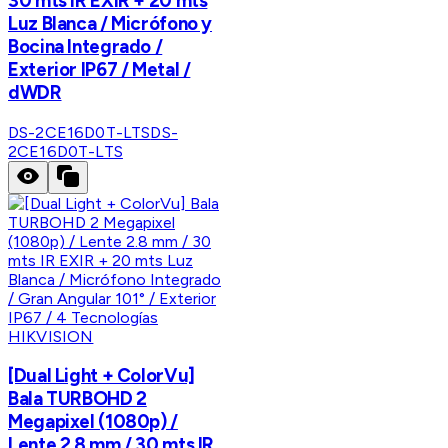
30 mts IR EXIR + 20 mts
Luz Blanca / Micrófono y
Bocina Integrado /
Exterior IP67 / Metal /
dWDR
DS-2CE16D0T-LTS
DS-
2CE16D0T-LTS
HIKVISION
[Dual Light + ColorVu]
Bala TURBOHD 2
Megapixel (1080p) /
Lente 2.8 mm / 30 mts IR