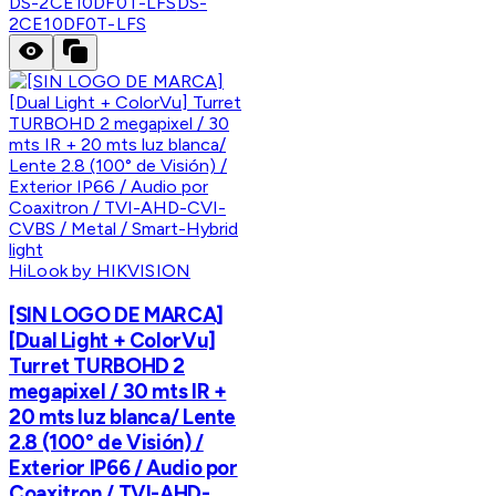
DS-2CE10DF0T-LFS
DS-
2CE10DF0T-LFS
HiLook by HIKVISION
[SIN LOGO DE MARCA]
[Dual Light + ColorVu]
Turret TURBOHD 2
megapixel / 30 mts IR +
20 mts luz blanca/ Lente
2.8 (100° de Visión) /
Exterior IP66 / Audio por
Coaxitron / TVI-AHD-