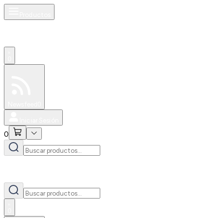
Productos
0
Especiales
Newsfeed
0
Iniciar Sesión
0
0