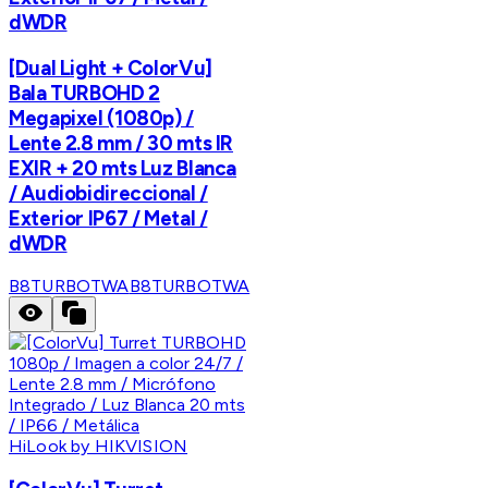
dWDR
[Dual Light + ColorVu]
Bala TURBOHD 2
Megapixel (1080p) /
Lente 2.8 mm / 30 mts IR
EXIR + 20 mts Luz Blanca
/ Audiobidireccional /
Exterior IP67 / Metal /
dWDR
B8TURBOTWA
B8TURBOTWA
HiLook by HIKVISION