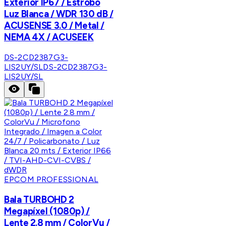
Exterior IP67 / Estrobo
Luz Blanca / WDR 130 dB /
ACUSENSE 3.0 / Metal /
NEMA 4X / ACUSEEK
DS-2CD2387G3-
LIS2UY/SL
DS-2CD2387G3-
LIS2UY/SL
EPCOM PROFESSIONAL
Bala TURBOHD 2
Megapíxel (1080p) /
Lente 2.8 mm / ColorVu /