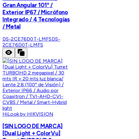
Gran Angular 101° /
Exterior IP67 / Micrófono
Integrado / 4 Tecnologías
/ Metal
DS-2CE76D0T-LMFS
DS-
2CE76D0T-LMFS
HiLook by HIKVISION
[SIN LOGO DE MARCA]
[Dual Light + ColorVu]