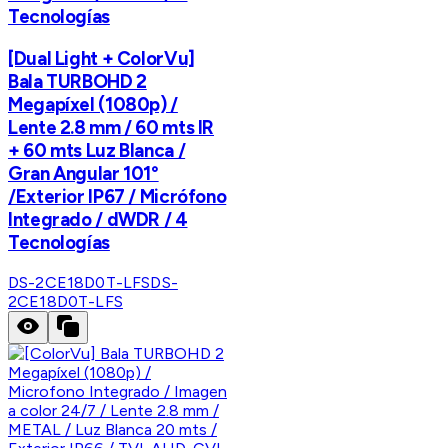
Tecnologías
[Dual Light + ColorVu]
Bala TURBOHD 2
Megapíxel (1080p) /
Lente 2.8 mm / 60 mts IR
+ 60 mts Luz Blanca /
Gran Angular 101°
/Exterior IP67 / Micrófono
Integrado / dWDR / 4
Tecnologías
DS-2CE18D0T-LFS
DS-
2CE18D0T-LFS