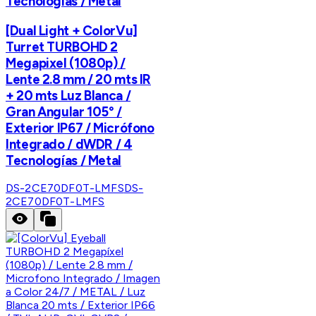
Tecnologías / Metal
[Dual Light + ColorVu]
Turret TURBOHD 2
Megapixel (1080p) /
Lente 2.8 mm / 20 mts IR
+ 20 mts Luz Blanca /
Gran Angular 105° /
Exterior IP67 / Micrófono
Integrado / dWDR / 4
Tecnologías / Metal
DS-2CE70DF0T-LMFS
DS-
2CE70DF0T-LMFS