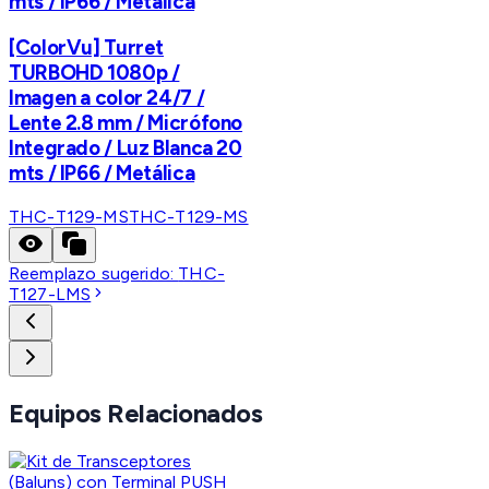
mts / IP66 / Metálica
[ColorVu] Turret
TURBOHD 1080p /
Imagen a color 24/7 /
Lente 2.8 mm / Micrófono
Integrado / Luz Blanca 20
mts / IP66 / Metálica
THC-T129-MS
THC-T129-MS
Reemplazo sugerido:
THC-
T127-LMS
Equipos Relacionados