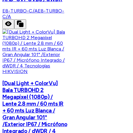
E8-TURBO-C/A
E8-TURBO-
C/A
HIKVISION
[Dual Light + ColorVu]
Bala TURBOHD 2
Megapíxel (1080p) /
Lente 2.8 mm / 60 mts IR
+ 60 mts Luz Blanca /
Gran Angular 101°
/Exterior IP67 / Micrófono
Integrado / dWDR / 4