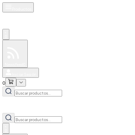
Productos
0
Especiales
Newsfeed
0
Iniciar Sesión
0
0