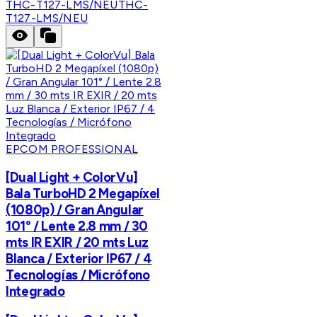
THC-T127-LMS/NEU
THC-
T127-LMS/NEU
EPCOM PROFESSIONAL
[Dual Light + ColorVu]
Bala TurboHD 2 Megapíxel
(1080p) / Gran Angular
101° / Lente 2.8 mm / 30
mts IR EXIR / 20 mts Luz
Blanca / Exterior IP67 / 4
Tecnologías / Micrófono
Integrado