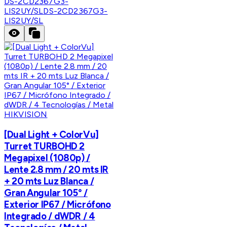
DS-2CD2367G3-
LIS2UY/SL
DS-2CD2367G3-
LIS2UY/SL
HIKVISION
[Dual Light + ColorVu]
Turret TURBOHD 2
Megapixel (1080p) /
Lente 2.8 mm / 20 mts IR
+ 20 mts Luz Blanca /
Gran Angular 105° /
Exterior IP67 / Micrófono
Integrado / dWDR / 4