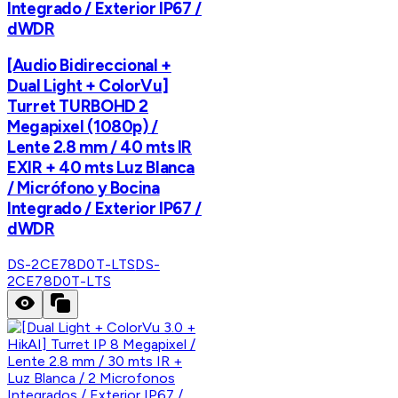
Integrado / Exterior IP67 /
dWDR
[Audio Bidireccional +
Dual Light + ColorVu]
Turret TURBOHD 2
Megapixel (1080p) /
Lente 2.8 mm / 40 mts IR
EXIR + 40 mts Luz Blanca
/ Micrófono y Bocina
Integrado / Exterior IP67 /
dWDR
DS-2CE78D0T-LTS
DS-
2CE78D0T-LTS