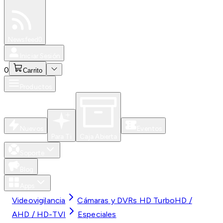
Especiales
Newsfeed
0
Iniciar Sesión
0
Carrito
Productos
Nuevos
Eventos
Para Ti
Caja Abierta
Soporte
Blog
Apps
Videovigilancia
Cámaras y DVRs HD TurboHD /
AHD / HD-TVI
Especiales