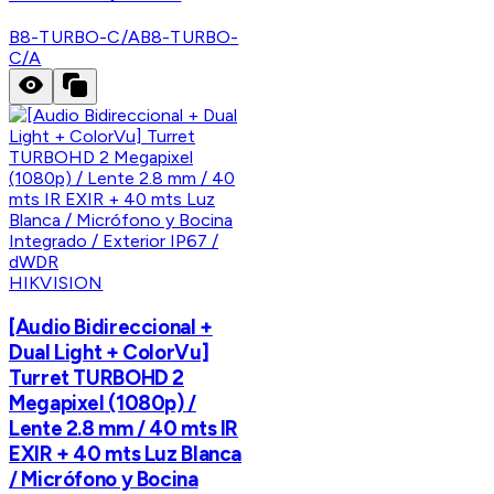
B8-TURBO-C/A
B8-TURBO-
C/A
HIKVISION
[Audio Bidireccional +
Dual Light + ColorVu]
Turret TURBOHD 2
Megapixel (1080p) /
Lente 2.8 mm / 40 mts IR
EXIR + 40 mts Luz Blanca
/ Micrófono y Bocina