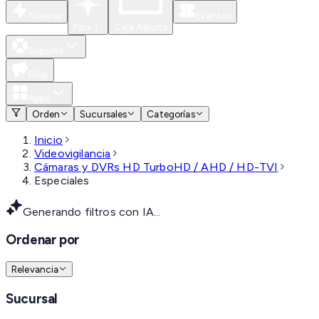
Nuevos
Eventos
Para Ti
Caja Abierta
Soporte
Blog
Apps
Orden
Sucursales
Categorías
Inicio
Videovigilancia
Cámaras y DVRs HD TurboHD / AHD / HD-TVI
Especiales
Generando filtros con IA...
Ordenar por
Relevancia
Sucursal