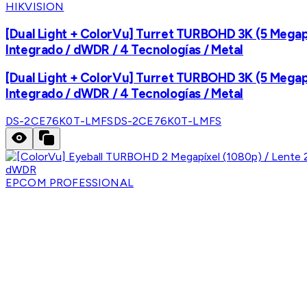
HIKVISION
[Dual Light + ColorVu] Turret TURBOHD 3K (5 Megapix
Integrado / dWDR / 4 Tecnologías / Metal
[Dual Light + ColorVu] Turret TURBOHD 3K (5 Megapix
Integrado / dWDR / 4 Tecnologías / Metal
DS-2CE76K0T-LMFS
DS-2CE76K0T-LMFS
EPCOM PROFESSIONAL
[ColorVu] Eyeball TURBOHD 2 Megapíxel (1080p) / Len
TVI-AHD-CVI-CVBS / dWDR
[ColorVu] Eyeball TURBOHD 2 Megapíxel (1080p) / Len
TVI-AHD-CVI-CVBS / dWDR
E8-TURBO-C/A
E8-TURBO-C/A