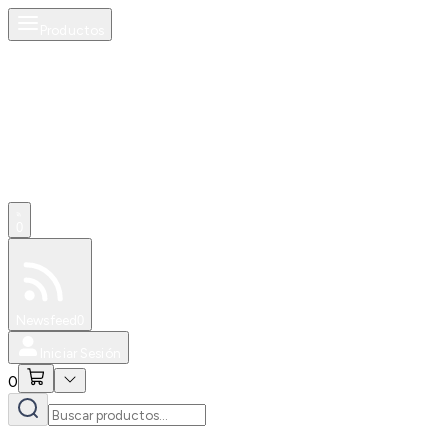
Productos
0
Especiales
Newsfeed
0
Iniciar Sesión
0