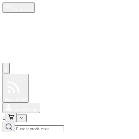
Productos
0
Especiales
Newsfeed
0
Iniciar Sesión
0