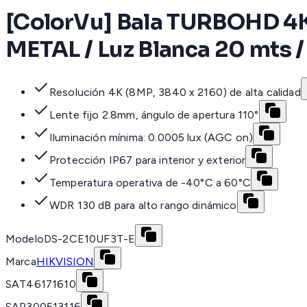
[ColorVu] Bala TURBOHD 4K (
METAL / Luz Blanca 20 mts /
Resolución 4K (8MP, 3840 x 2160) de alta calidad
Lente fijo 2.8mm, ángulo de apertura 110°
Iluminación mínima: 0.0005 lux (AGC on)
Protección IP67 para interior y exterior
Temperatura operativa de -40°C a 60°C
WDR 130 dB para alto rango dinámico
Modelo
DS-2CE10UF3T-E
Marca
HIKVISION
SAT
46171610
SAP
300513116