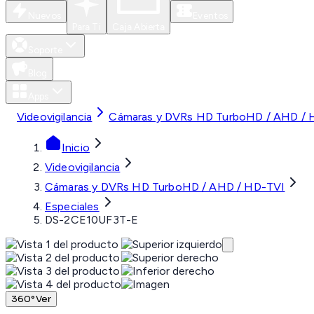
Nuevos
Eventos
Para Ti
Caja Abierta
Soporte
Blog
Apps
Videovigilancia
Cámaras y DVRs HD TurboHD / AHD / 
Inicio
Videovigilancia
Cámaras y DVRs HD TurboHD / AHD / HD-TVI
Especiales
DS-2CE10UF3T-E
360°
Ver