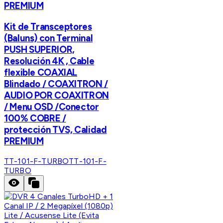
PREMIUM
Kit de Transceptores
(Baluns) con Terminal
PUSH SUPERIOR,
Resolución 4K , Cable
flexible COAXIAL
Blindado / COAXITRON /
AUDIO POR COAXITRON
/ Menu OSD /Conector
100% COBRE /
protección TVS, Calidad
PREMIUM
TT-101-F-TURBO
TT-101-F-
TURBO