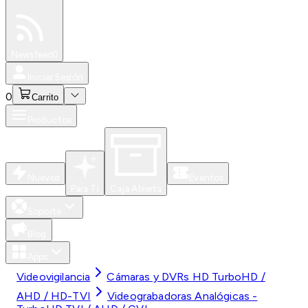
Especiales
Newsfeed
0
Iniciar Sesión
0
Carrito
Productos
Nuevos
Eventos
Para Ti
Caja Abierta
Soporte
Blog
Apps
Videovigilancia
Cámaras y DVRs HD TurboHD /
AHD / HD-TVI
Videograbadoras Analógicas -