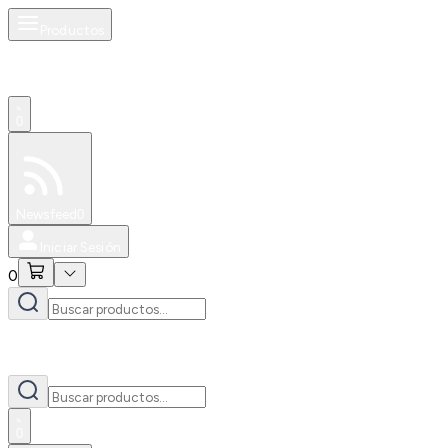
Productos
0
Especiales
Newsfeed
0
Iniciar Sesión
0
0