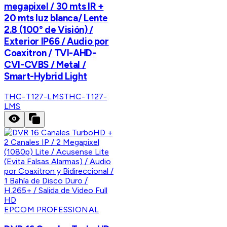
megapixel / 30 mts IR +
20 mts luz blanca/ Lente
2.8 (100° de Visión) /
Exterior IP66 / Audio por
Coaxitron / TVI-AHD-
CVI-CVBS / Metal /
Smart-Hybrid Light
THC-T127-LMS
THC-T127-
LMS
EPCOM PROFESSIONAL