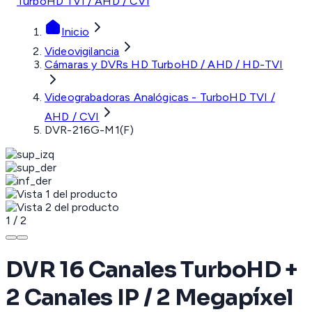
TurboHD TVI / AHD / CVI
Inicio
Videovigilancia
Cámaras y DVRs HD TurboHD / AHD / HD-TVI
Videograbadoras Analógicas - TurboHD TVI /
AHD / CVI
DVR-216G-M1(F)
1
/
2
DVR 16 Canales TurboHD +
2 Canales IP / 2 Megapíxel