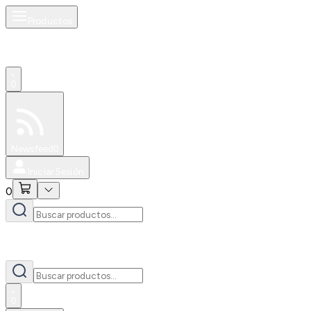
Productos
0
Especiales
Newsfeed
0
Iniciar Sesión
0
0