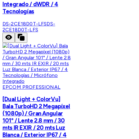
Integrado / dWDR / 4
Tecnologías
DS-2CE18D0T-LFS
DS-
2CE18D0T-LFS
EPCOM PROFESSIONAL
[Dual Light + ColorVu]
Bala TurboHD 2 Megapíxel
(1080p) / Gran Angular
101° / Lente 2.8 mm / 30
mts IR EXIR / 20 mts Luz
Blanca / Exterior IP67 / 4