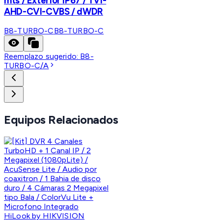
mts / Exterior IP67 / TVI-
AHD-CVI-CVBS / dWDR
B8-TURBO-C
B8-TURBO-C
Reemplazo sugerido:
B8-
TURBO-C/A
Equipos Relacionados
HiLook by HIKVISION