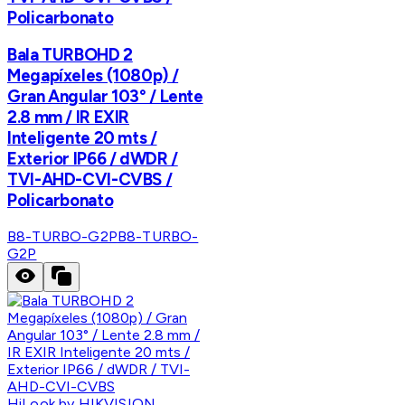
Policarbonato
Bala TURBOHD 2
Megapíxeles (1080p) /
Gran Angular 103° / Lente
2.8 mm / IR EXIR
Inteligente 20 mts /
Exterior IP66 / dWDR /
TVI-AHD-CVI-CVBS /
Policarbonato
B8-TURBO-G2P
B8-TURBO-
G2P
HiLook by HIKVISION