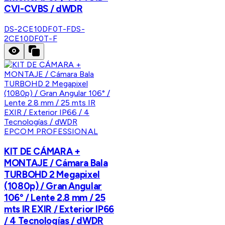
CVI-CVBS / dWDR
DS-2CE10DF0T-F
DS-
2CE10DF0T-F
EPCOM PROFESSIONAL
KIT DE CÁMARA +
MONTAJE / Cámara Bala
TURBOHD 2 Megapixel
(1080p) / Gran Angular
106° / Lente 2.8 mm / 25
mts IR EXIR / Exterior IP66
/ 4 Tecnologías / dWDR