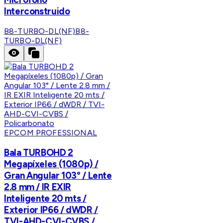
Interconstruido
B8-TURBO-DL(NF)
B8-
TURBO-DL(NF)
EPCOM PROFESSIONAL
Bala TURBOHD 2
Megapíxeles (1080p) /
Gran Angular 103° / Lente
2.8 mm / IR EXIR
Inteligente 20 mts /
Exterior IP66 / dWDR /
TVI-AHD-CVI-CVBS /