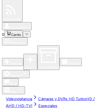
Especiales
Newsfeed
0
Iniciar Sesión
0
Carrito
Productos
Nuevos
Eventos
Para Ti
Caja Abierta
Soporte
Blog
Apps
Videovigilancia
Cámaras y DVRs HD TurboHD /
AHD / HD-TVI
Especiales