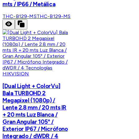
mts / IP66 / Metálica
THC-B129-MS
THC-B129-MS
HIKVISION
[Dual Light + ColorVu]
Bala TURBOHD 2
Megapixel (1080p) /
Lente 2.8 mm / 20 mts IR
+ 20 mts Luz Blanca /
Gran Angular 105° /
Exterior IP67 / Micrófono
Integrado / dWDR / 4