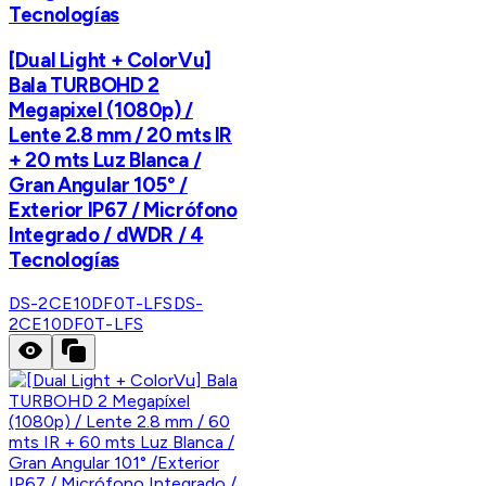
Tecnologías
[Dual Light + ColorVu]
Bala TURBOHD 2
Megapixel (1080p) /
Lente 2.8 mm / 20 mts IR
+ 20 mts Luz Blanca /
Gran Angular 105° /
Exterior IP67 / Micrófono
Integrado / dWDR / 4
Tecnologías
DS-2CE10DF0T-LFS
DS-
2CE10DF0T-LFS