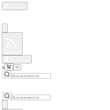
Productos
0
Especiales
Newsfeed
0
Iniciar Sesión
0
0