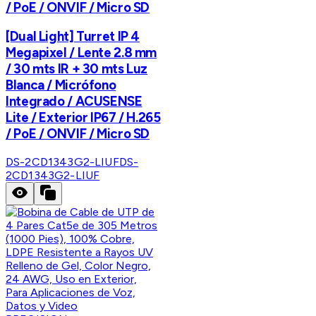
/ PoE / ONVIF / Micro SD
[Dual Light] Turret IP 4
Megapixel / Lente 2.8 mm
/ 30 mts IR + 30 mts Luz
Blanca / Micrófono
Integrado / ACUSENSE
Lite / Exterior IP67 / H.265
/ PoE / ONVIF / Micro SD
DS-2CD1343G2-LIUF
DS-
2CD1343G2-LIUF