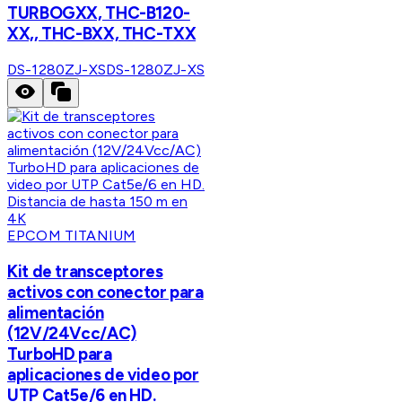
TURBOGXX, THC-B120-
XX,, THC-BXX, THC-TXX
DS-1280ZJ-XS
DS-1280ZJ-XS
EPCOM TITANIUM
Kit de transceptores
activos con conector para
alimentación
(12V/24Vcc/AC)
TurboHD para
aplicaciones de video por
UTP Cat5e/6 en HD.