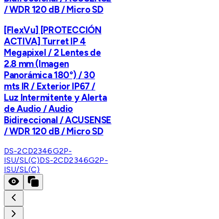
/ WDR 120 dB / Micro SD
[FlexVu] [PROTECCIÓN
ACTIVA] Turret IP 4
Megapixel / 2 Lentes de
2.8 mm (Imagen
Panorámica 180°) / 30
mts IR / Exterior IP67 /
Luz Intermitente y Alerta
de Audio / Audio
Bidireccional / ACUSENSE
/ WDR 120 dB / Micro SD
DS-2CD2346G2P-
ISU/SL(C)
DS-2CD2346G2P-
ISU/SL(C)