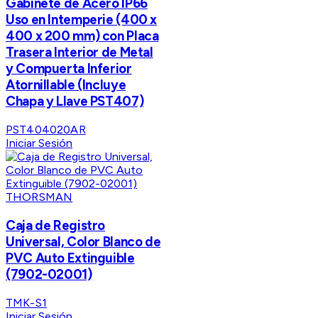
Gabinete de Acero IP66
Uso en Intemperie (400 x
400 x 200 mm) con Placa
Trasera Interior de Metal
y Compuerta Inferior
Atornillable (Incluye
Chapa y Llave PST407)
PST404020AR
Iniciar Sesión
THORSMAN
Caja de Registro
Universal, Color Blanco de
PVC Auto Extinguible
(7902-02001)
TMK-S1
Iniciar Sesión