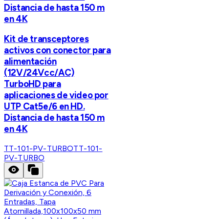
Distancia de hasta 150 m
en 4K
Kit de transceptores
activos con conector para
alimentación
(12V/24Vcc/AC)
TurboHD para
aplicaciones de video por
UTP Cat5e/6 en HD.
Distancia de hasta 150 m
en 4K
TT-101-PV-TURBO
TT-101-
PV-TURBO