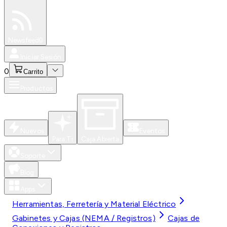
Especiales
Newsfeed
0
Iniciar Sesión
0
Carrito
Productos
Nuevos
Eventos
Para Ti
Caja Abierta
Soporte
Blog
Apps
Herramientas, Ferretería y Material Eléctrico
Gabinetes y Cajas (NEMA / Registros)
Cajas de