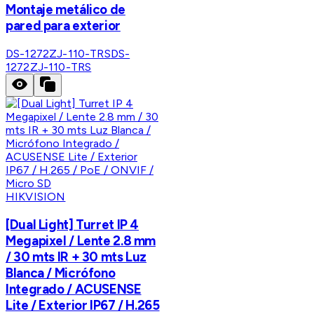
Montaje metálico de
pared para exterior
DS-1272ZJ-110-TRS
DS-
1272ZJ-110-TRS
HIKVISION
[Dual Light] Turret IP 4
Megapixel / Lente 2.8 mm
/ 30 mts IR + 30 mts Luz
Blanca / Micrófono
Integrado / ACUSENSE
Lite / Exterior IP67 / H.265