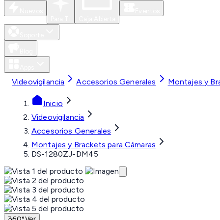
Nuevos
Eventos
Para Ti
Caja Abierta
Soporte
Blog
Apps
Videovigilancia
Accesorios Generales
Montajes y Br
Inicio
Videovigilancia
Accesorios Generales
Montajes y Brackets para Cámaras
DS-1280ZJ-DM45
360°
Ver