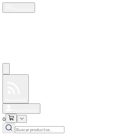
Productos
0
Especiales
Newsfeed
0
Iniciar Sesión
0