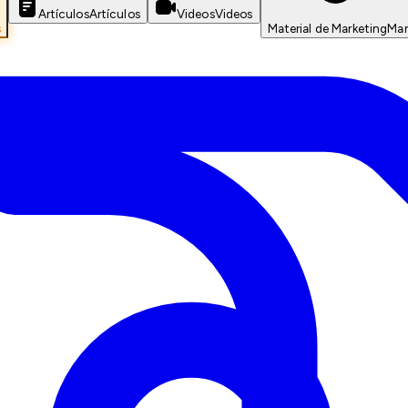
Artículos
Artículos
Videos
Videos
s
Material de Marketing
Mar