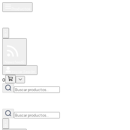
Productos
0
Especiales
Newsfeed
0
Iniciar Sesión
0
0