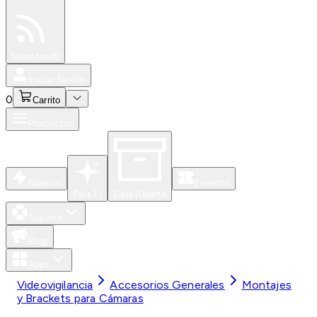
Especiales
Newsfeed
0
Iniciar Sesión
0
Carrito
Productos
Nuevos
Eventos
Para Ti
Caja Abierta
Soporte
Blog
Apps
Videovigilancia
Accesorios Generales
Montajes
y Brackets para Cámaras