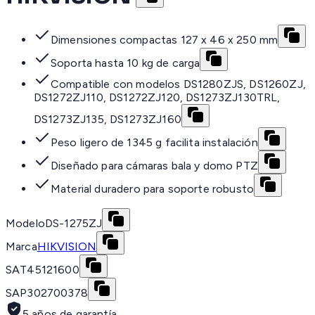
Dimensiones compactas 127 x 46 x 250 mm
Soporta hasta 10 kg de carga
Compatible con modelos DS1280ZJS, DS1260ZJ,
DS1272ZJ110, DS1272ZJ120, DS1273ZJ130TRL,
DS1273ZJ135, DS1273ZJ160
Peso ligero de 1345 g facilita instalación
Diseñado para cámaras bala y domo PTZ
Material duradero para soporte robusto
Modelo
DS-1275ZJ
Marca
HIKVISION
SAT
45121600
SAP
302700378
5 años de garantía