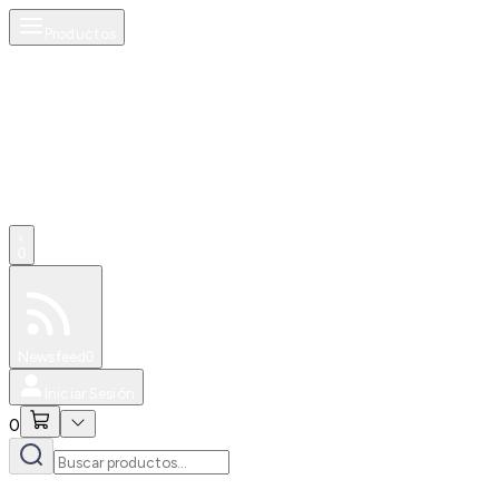
Productos
0
Especiales
Newsfeed
0
Iniciar Sesión
0