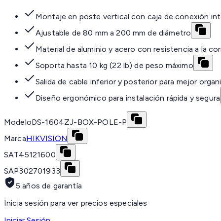
Montaje en poste vertical con caja de conexión in
Ajustable de 80 mm a 200 mm de diámetro
Material de aluminio y acero con resistencia a la co
Soporta hasta 10 kg (22 lb) de peso máximo
Salida de cable inferior y posterior para mejor organ
Diseño ergonómico para instalación rápida y segura
Modelo
DS-1604ZJ-BOX-POLE-P
Marca
HIKVISION
SAT
45121600
SAP
302701933
5 años de garantía
Inicia sesión para ver precios especiales
Iniciar Sesión