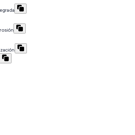
tegrada
rrosión
ización