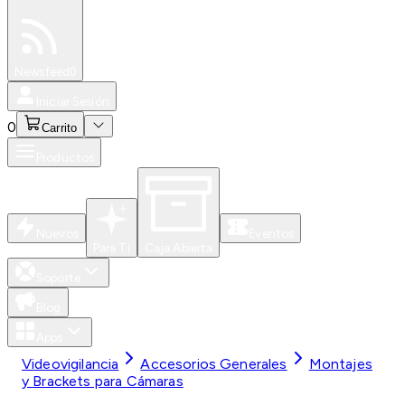
Especiales
Newsfeed
0
Iniciar Sesión
0
Carrito
Productos
Nuevos
Eventos
Para Ti
Caja Abierta
Soporte
Blog
Apps
Videovigilancia
Accesorios Generales
Montajes
y Brackets para Cámaras