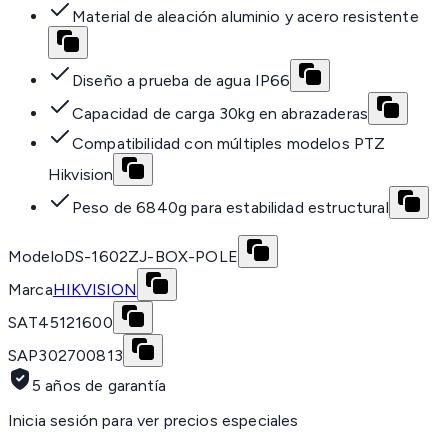
Material de aleación aluminio y acero resistente
Diseño a prueba de agua IP66
Capacidad de carga 30kg en abrazaderas
Compatibilidad con múltiples modelos PTZ
Hikvision
Peso de 6840g para estabilidad estructural
Modelo
DS-1602ZJ-BOX-POLE
Marca
HIKVISION
SAT
45121600
SAP
302700813
5 años de garantía
Inicia sesión para ver precios especiales