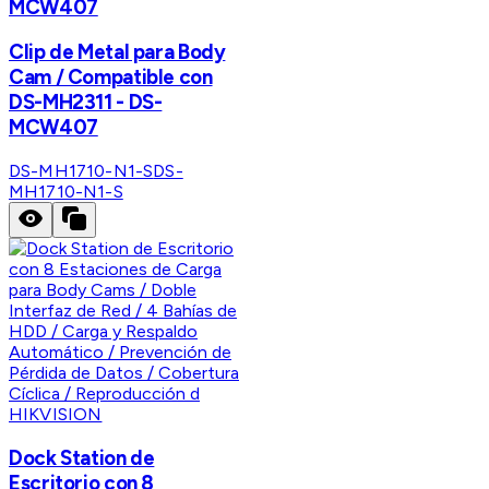
MCW407
Clip de Metal para Body
Cam / Compatible con
DS-MH2311 - DS-
MCW407
DS-MH1710-N1-S
DS-
MH1710-N1-S
HIKVISION
Dock Station de
Escritorio con 8