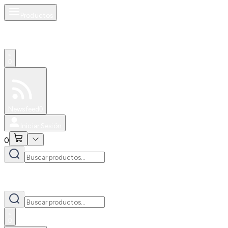
Productos
0
Especiales
Newsfeed
0
Iniciar Sesión
0
0