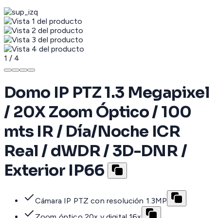
1
/
4
Domo IP PTZ 1.3 Megapixel
/ 20X Zoom Óptico / 100
mts IR / Día/Noche ICR
Real / dWDR / 3D-DNR /
Exterior IP66
Cámara IP PTZ con resolución 1.3MP
Zoom óptico 20x y digital 16x