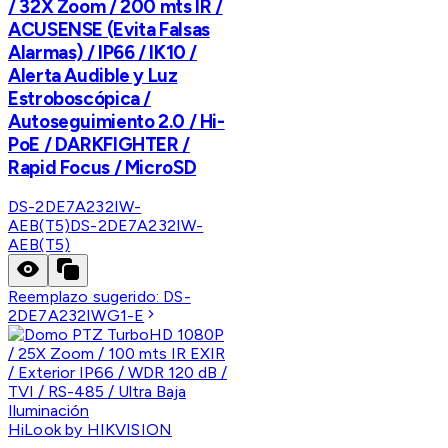
/ 32X Zoom / 200 mts IR /
ACUSENSE (Evita Falsas
Alarmas) / IP66 / IK10 /
Alerta Audible y Luz
Estroboscópica /
Autoseguimiento 2.0 / Hi-
PoE / DARKFIGHTER /
Rapid Focus / MicroSD
DS-2DE7A232IW-
AEB(T5)
DS-2DE7A232IW-
AEB(T5)
Reemplazo sugerido:
DS-
2DE7A232IWG1-E
HiLook by HIKVISION