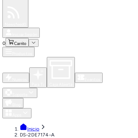
Especiales
Newsfeed
0
Iniciar Sesión
0
Carrito
Productos
Nuevos
Eventos
Para Ti
Caja Abierta
Soporte
Blog
Apps
Inicio
DS-2DE7174-A