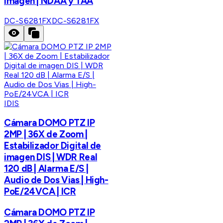
Imagen | NDAA y TAA
DC-S6281FX
DC-S6281FX
IDIS
Cámara DOMO PTZ IP
2MP | 36X de Zoom |
Estabilizador Digital de
imagen DIS | WDR Real
120 dB | Alarma E/S |
Audio de Dos Vias | High-
PoE/24VCA | ICR
Cámara DOMO PTZ IP