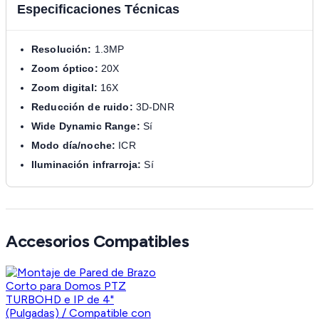
Especificaciones Técnicas
Resolución:
1.3MP
Zoom óptico:
20X
Zoom digital:
16X
Reducción de ruido:
3D-DNR
Wide Dynamic Range:
Sí
Modo día/noche:
ICR
Iluminación infrarroja:
Sí
Accesorios Compatibles