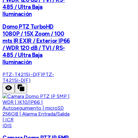
485 / Ultra Baja
Iluminación
Domo PTZ TurboHD
1080P / 15X Zoom / 100
mts IR EXIR / Exterior IP66
/ WDR 120 dB / TVI / RS-
485 / Ultra Baja
Iluminación
PTZ-T4215I-D(F)
PTZ-
T4215I-D(F)
IDIS
Camara Domo PTZ IP 5MP