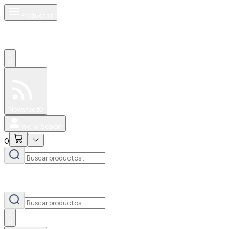
Productos
0
Especiales
Newsfeed
0
Iniciar Sesión
0
0