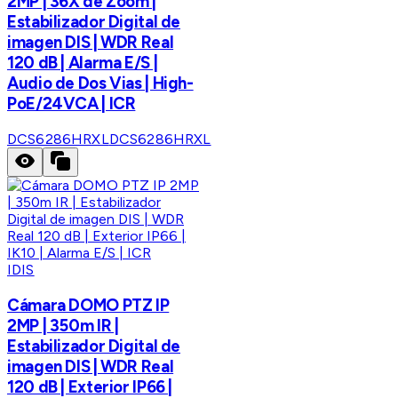
2MP | 36X de Zoom |
Estabilizador Digital de
imagen DIS | WDR Real
120 dB | Alarma E/S |
Audio de Dos Vias | High-
PoE/24VCA | ICR
DCS6286HRXL
DCS6286HRXL
IDIS
Cámara DOMO PTZ IP
2MP | 350m IR |
Estabilizador Digital de
imagen DIS | WDR Real
120 dB | Exterior IP66 |