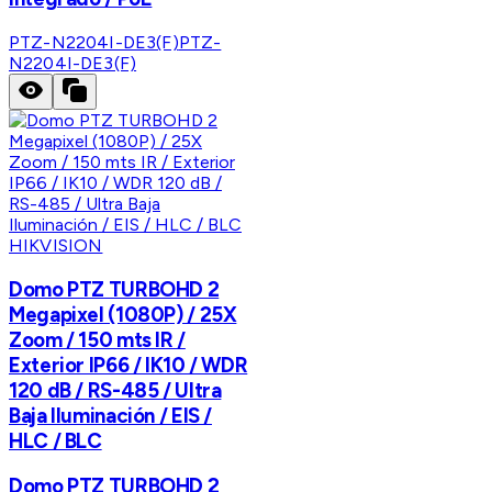
PTZ-N2204I-DE3(F)
PTZ-
N2204I-DE3(F)
HIKVISION
Domo PTZ TURBOHD 2
Megapixel (1080P) / 25X
Zoom / 150 mts IR /
Exterior IP66 / IK10 / WDR
120 dB / RS-485 / Ultra
Baja Iluminación / EIS /
HLC / BLC
Domo PTZ TURBOHD 2