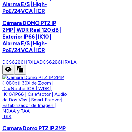
Alarma E/S | High-
PoE/24VCA | ICR
Cámara DOMO PTZ IP
2MP | WDR Real 120 dB |
Exterior IP66 | IK10 |
Alarma E/S | High-
PoE/24VCA | ICR
DCS6286HRXLA
DCS6286HRXLA
IDIS
Camara Domo PTZ IP 2MP