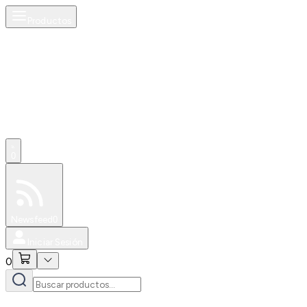
Productos
0
Especiales
Newsfeed
0
Iniciar Sesión
0