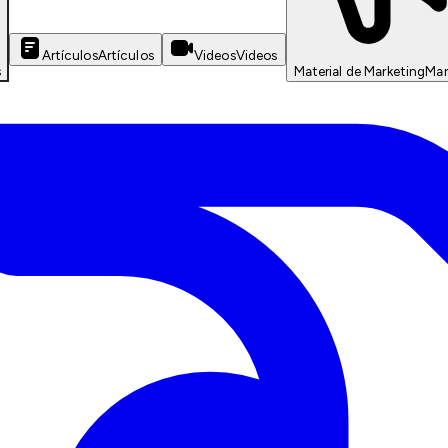
Artículos
Artículos
Videos
Videos
s
Material de Marketing
Mar