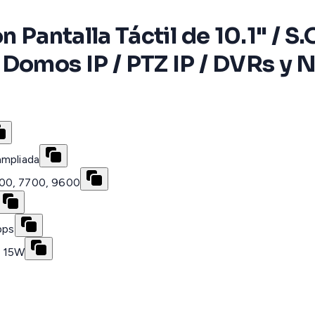
 Pantalla Táctil de 10.1" / S.O
 Domos IP / PTZ IP / DVRs y
ampliada
600, 7700, 9600
bps
y 15W