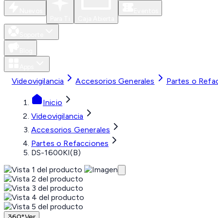
Nuevos
Eventos
Para Ti
Caja Abierta
Soporte
Blog
Apps
Videovigilancia
Accesorios Generales
Partes o Refa
Inicio
Videovigilancia
Accesorios Generales
Partes o Refacciones
DS-1600KI(B)
360°
Ver