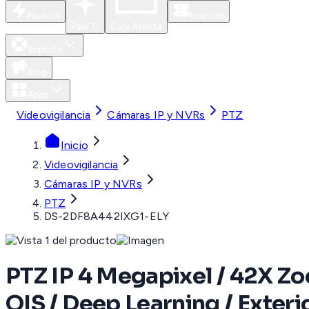
Nuevos
Eventos
Para Ti
Caja Abierta
Soporte
Blog
Apps
Videovigilancia
Cámaras IP y NVRs
PTZ
Inicio
Videovigilancia
Cámaras IP y NVRs
PTZ
DS-2DF8A442IXG1-ELY
PTZ IP 4 Megapixel / 42X Z
OIS / Deep Learning / Exterio