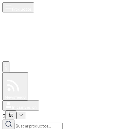
Productos
0
Especiales
Newsfeed
0
Iniciar Sesión
0