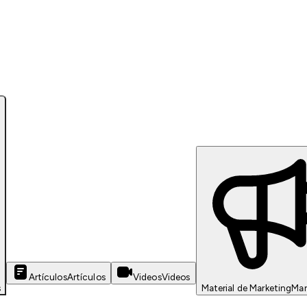
Artículos
Artículos
Videos
Videos
s
Material de Marketing
Mar