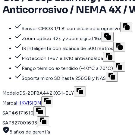
Anticorrosivo / NEMA 4X / 
Sensor CMOS 1/1.8' con escaneo progresivo
Zoom óptico 42x y zoom digital 16x
IR inteligente con alcance de 500 metros
Protección IP67 e IK10 antivandálica
Rango térmico extendido (-40°C a 70°C)
Soporta micro SD hasta 256GB y NAS
Modelo
DS-2DF8A442IXG1-ELY
Marca
HIKVISION
SAT
46171610
SAP
327001693
5 años de garantía