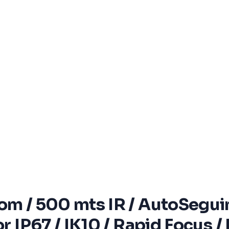
oom / 500 mts IR / AutoSegui
r IP67 / IK10 / Rapid Focus /