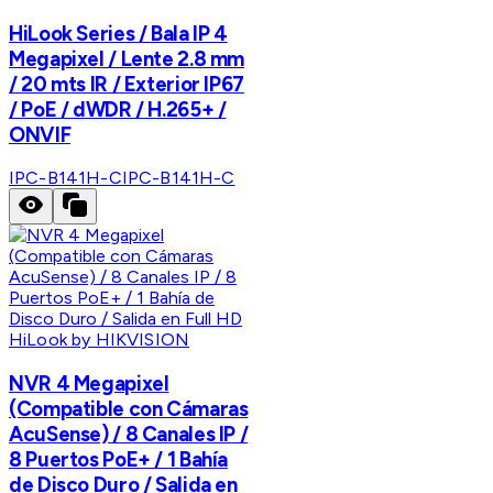
HiLook Series / Bala IP 4
Megapixel / Lente 2.8 mm
/ 20 mts IR / Exterior IP67
/ PoE / dWDR / H.265+ /
ONVIF
IPC-B141H-C
IPC-B141H-C
HiLook by HIKVISION
NVR 4 Megapixel
(Compatible con Cámaras
AcuSense) / 8 Canales IP /
8 Puertos PoE+ / 1 Bahía
de Disco Duro / Salida en