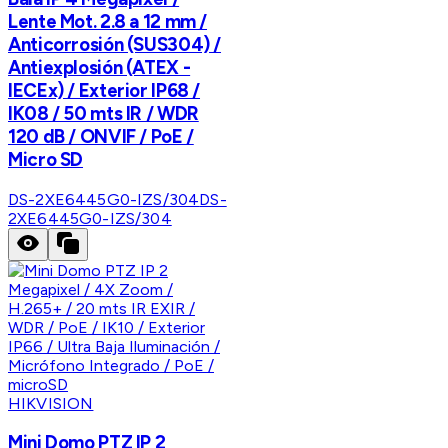
Lente Mot. 2.8 a 12 mm /
Anticorrosión (SUS304) /
Antiexplosión (ATEX -
IECEx) / Exterior IP68 /
IK08 / 50 mts IR / WDR
120 dB / ONVIF / PoE /
Micro SD
DS-2XE6445G0-IZS/304
DS-
2XE6445G0-IZS/304
HIKVISION
Mini Domo PTZ IP 2