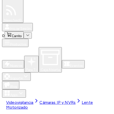
Especiales
Newsfeed
0
Iniciar Sesión
0
Carrito
Productos
Nuevos
Eventos
Para Ti
Caja Abierta
Soporte
Blog
Apps
Videovigilancia
Cámaras IP y NVRs
Lente
Motorizado