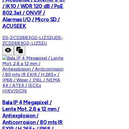
/ IK10 / WDR 120 dB / PoE
802.3at / ONVIF /
Alarmas I/O / Micro SD /
ACUSEEK
DS-2CD2683G2-LIZS2U
DS-
2CD2683G2-LIZS2U
HIKVISION
Bala IP 4 Megapixel /
Lente Mot. 2.8 a 12 mm /
Antiexplosion /
Anticorrosion / 80 mts IR
EXIR / H.265+ / IP68 /