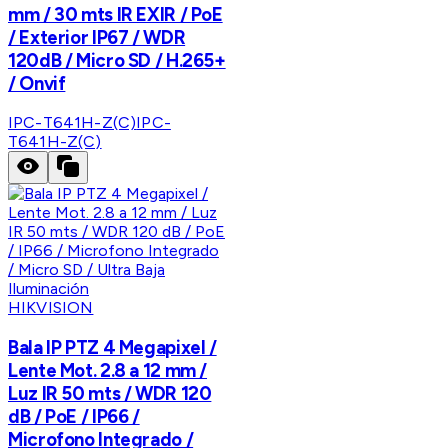
mm / 30 mts IR EXIR / PoE
/ Exterior IP67 / WDR
120dB / Micro SD / H.265+
/ Onvif
IPC-T641H-Z(C)
IPC-
T641H-Z(C)
HIKVISION
Bala IP PTZ 4 Megapixel /
Lente Mot. 2.8 a 12 mm /
Luz IR 50 mts / WDR 120
dB / PoE / IP66 /
Microfono Integrado /