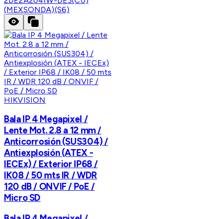
2DE2A204IW-DE3(C0)
(MEXSONDA)(S6)
HIKVISION
Bala IP 4 Megapixel /
Lente Mot. 2.8 a 12 mm /
Anticorrosión (SUS304) /
Antiexplosión (ATEX -
IECEx) / Exterior IP68 /
IK08 / 50 mts IR / WDR
120 dB / ONVIF / PoE /
Micro SD
Bala IP 4 Megapixel /