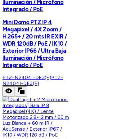
Iluminación / Micrófono
Integrado / PoE
Mini Domo PTZ IP 4
Megapixel / 4X Zoom /
H.265+ / 20 mts IR EXIR /
WDR 120dB / PoE / IK10 /
Exterior IP66 / Ultra Baja
Iluminación / Micrófono
Integrado / PoE
PTZ-N2404I-DE3(F)
PTZ-
N2404I-DE3(F)