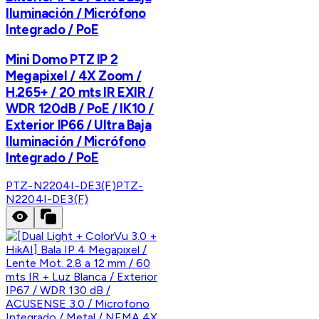
Iluminación / Micrófono
Integrado / PoE
Mini Domo PTZ IP 2
Megapixel / 4X Zoom /
H.265+ / 20 mts IR EXIR /
WDR 120dB / PoE / IK10 /
Exterior IP66 / Ultra Baja
Iluminación / Micrófono
Integrado / PoE
PTZ-N2204I-DE3(F)
PTZ-
N2204I-DE3(F)