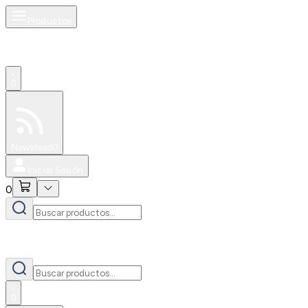
Productos
0
Especiales
Newsfeed
0
Iniciar Sesión
0
0