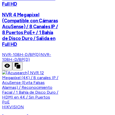
Full HD
NVR 4 Megapixel
(Compatible con Cámaras
AcuSense) / 8 Canales IP /
8 Puertos PoE+ / 1 Bahía
de Disco Duro / Salida en
Full HD
NVR-108H-D/8P(D)
NVR-
108H-D/8P(D)
HIKVISION