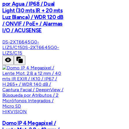
por Agua / IP68 / Dual
Light (30 mts IR + 20 mts
Luz Blanca) / WDR 120 dB
/ ONVIF / PoE+ / Alarmas
I/O / ACUSENSE
DS-2XT6645G0-
LIZS/C15
DS-2XT6645G0-
LIZS/C15
HIKVISION
Domo IP 4 Megapixel /