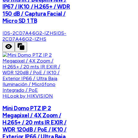
IP67 / IK10 / H.265+ / WDR
150 dB / Captura Facial /
Micro SD 1 TB
IDS-2CD7A46G2-IZHS
IDS-
2CD7A46G2-IZHS
HiLook by HIKVISION
Mini Domo PTZ IP 2
Megapixel / 4X Zoom /
H.265+ / 20 mts IR EXIR /
WDR 120dB / PoE / IK10 /
Exterior IP66 / Ultra Baja