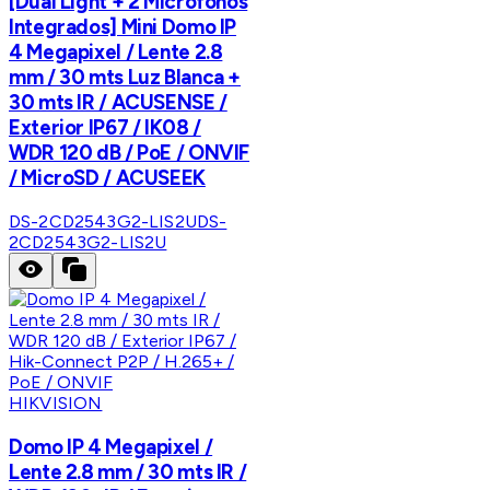
[Dual Light + 2 Micrófonos
Integrados] Mini Domo IP
4 Megapixel / Lente 2.8
mm / 30 mts Luz Blanca +
30 mts IR / ACUSENSE /
Exterior IP67 / IK08 /
WDR 120 dB / PoE / ONVIF
/ MicroSD / ACUSEEK
DS-2CD2543G2-LIS2U
DS-
2CD2543G2-LIS2U
HIKVISION
Domo IP 4 Megapixel /
Lente 2.8 mm / 30 mts IR /