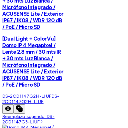
+ 30 mts Luz Blanca /
Micrófono Integrado /
ACUSENSE Lite / Exterior
IP67 / IK08 / WDR 120 dB
/ PoE / Micro SD
[Dual Light + ColorVu]
Domo IP 4 Megapixel /
Lente 2.8 mm / 30 mts IR
+ 30 mts Luz Blanca /
Micrófono Integrado /
ACUSENSE Lite / Exterior
IP67 / IK08 / WDR 120 dB
/ PoE / Micro SD
DS-2CD1147G2H-LIUF
DS-
2CD1147G2H-LIUF
Reemplazo sugerido:
DS-
2CD1147G3-LIUF