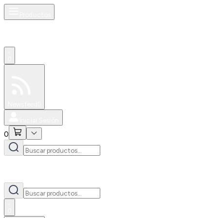
Productos
0
Especiales
Newsfeed
0
Iniciar Sesión
0
0