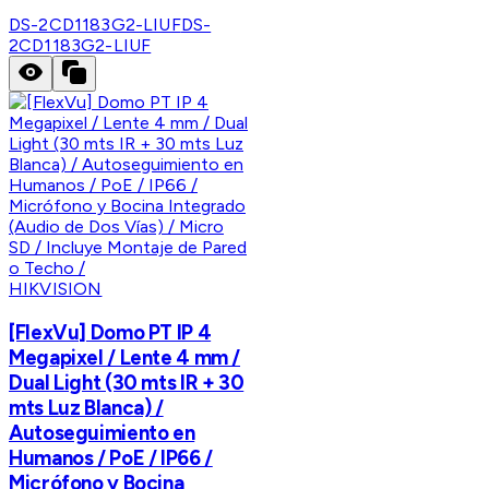
DS-2CD1183G2-LIUF
DS-
2CD1183G2-LIUF
HIKVISION
[FlexVu] Domo PT IP 4
Megapixel / Lente 4 mm /
Dual Light (30 mts IR + 30
mts Luz Blanca) /
Autoseguimiento en
Humanos / PoE / IP66 /
Micrófono y Bocina