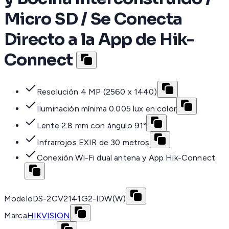
Micro SD / Se Conecta
Directo a la App de Hik-
Connect
Resolución 4 MP (2560 x 1440)
Iluminación mínima 0.005 lux en color
Lente 2.8 mm con ángulo 91°
Infrarrojos EXIR de 30 metros
Conexión Wi-Fi dual antena y App Hik-Connect
Modelo
DS-2CV2141G2-IDW(W)
Marca
HIKVISION