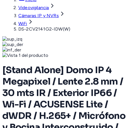
Videovigilancia
Cámaras IP y NVRs
WiFi
DS-2CV2141G2-IDW(W)
[Stand Alone] Domo IP 4
Megapixel / Lente 2.8 mm /
30 mts IR / Exterior IP66 /
Wi-Fi / ACUSENSE Lite /
dWDR / H.265+ / Micrófono
y Bocina Interconstruido /