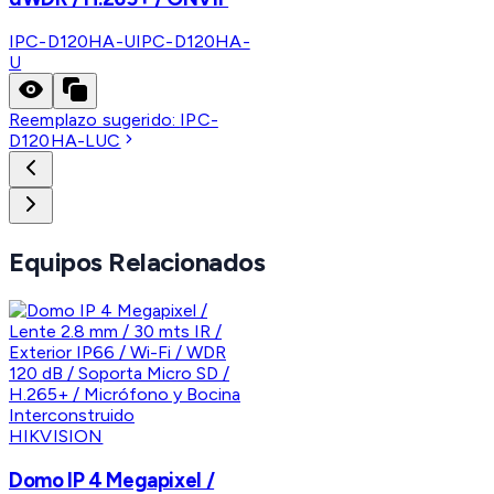
IPC-D120HA-U
IPC-D120HA-
U
Reemplazo sugerido:
IPC-
D120HA-LUC
Equipos Relacionados
HIKVISION
Domo IP 4 Megapixel /