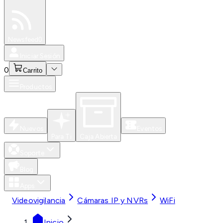
Especiales
Newsfeed
0
Iniciar Sesión
0
Carrito
Productos
Nuevos
Eventos
Para Ti
Caja Abierta
Soporte
Blog
Apps
Videovigilancia
Cámaras IP y NVRs
WiFi
Inicio