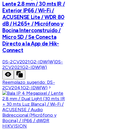
Lente 2.8 mm / 30 mts IR /
Exterior IP66 / Wi-Fi /
ACUSENSE Lite / WDR 80
dB / H.265+ / Micrófono y
Bocina Interconstruido /
Micro SD / Se Conecta
Directo a la App de Hik-
Connect
DS-2CV2021G2-IDW(W)
DS-
2CV2021G2-IDW(W)
Reemplazo sugerido:
DS-
2CV2041G2-IDW(W)
HIKVISION