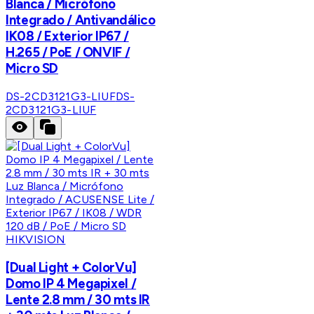
Blanca / Micrófono
Integrado / Antivandálico
IK08 / Exterior IP67 /
H.265 / PoE / ONVIF /
Micro SD
DS-2CD3121G3-LIUF
DS-
2CD3121G3-LIUF
HIKVISION
[Dual Light + ColorVu]
Domo IP 4 Megapixel /
Lente 2.8 mm / 30 mts IR