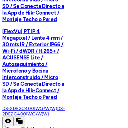
SD / Se Conecta Directo a
la App de Hik-Connect /
Montaje Techo o Pared
[FlexVu] PT IP 4
Megapixel / Lente 4 mm /
30 mts IR / Exterior IP66 /
Wi-Fi / dWDR / H.265+ /
ACUSENSE Lite /
Autoseguimiento /
Micrófono y Bocina
Interconstruido / Micro
SD / Se Conecta Directo a
la App de Hik-Connect /
Montaje Techo o Pared
DS-2DE2C400IWG/W(W)
DS-
2DE2C400IWG/W(W)