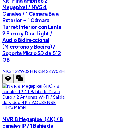
Kit IP Inalámbrico 2
Megapíxel / NVS 4
Canales / 1 Cámara Bala
Exterior + 1 Cámara
Turret Interior con Lente
2.8 mm y Dual Light /
Audio Bidireccional
(Micrófono y Bocina) /
Soporta Micro SD de 512
GB
NKS422W02H
NKS422W02H
HIKVISION
NVR 8 Megapixel (4K) / 8
canales IP / 1 Bahía de