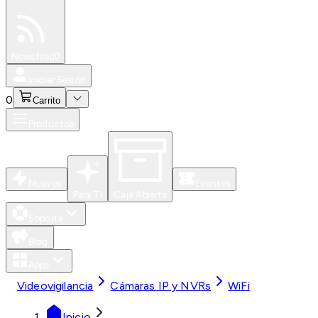
Especiales
Newsfeed
0
Iniciar Sesión
0
Carrito
Productos
Nuevos
Eventos
Para Ti
Caja Abierta
Soporte
Blog
Apps
Videovigilancia
Cámaras IP y NVRs
WiFi
Inicio