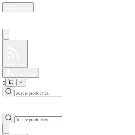
Productos
0
Especiales
Newsfeed
0
Iniciar Sesión
0
0