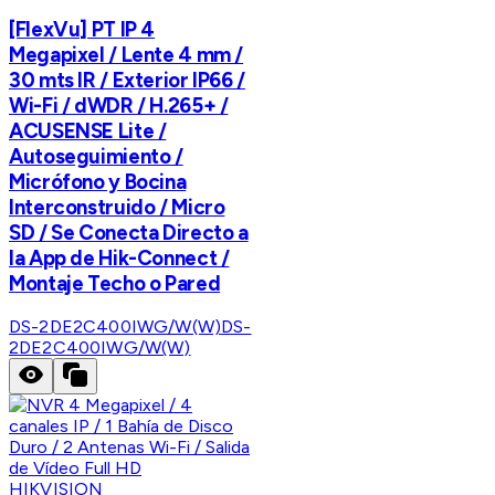
[FlexVu] PT IP 4
Megapixel / Lente 4 mm /
30 mts IR / Exterior IP66 /
Wi-Fi / dWDR / H.265+ /
ACUSENSE Lite /
Autoseguimiento /
Micrófono y Bocina
Interconstruido / Micro
SD / Se Conecta Directo a
la App de Hik-Connect /
Montaje Techo o Pared
DS-2DE2C400IWG/W(W)
DS-
2DE2C400IWG/W(W)
HIKVISION