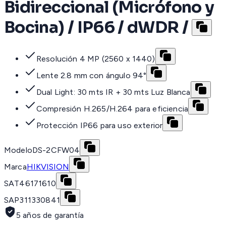
Bidireccional (Micrófono y
Bocina) / IP66 / dWDR /
Resolución 4 MP (2560 x 1440)
Lente 2.8 mm con ángulo 94°
Dual Light: 30 mts IR + 30 mts Luz Blanca
Compresión H.265/H.264 para eficiencia
Protección IP66 para uso exterior
Modelo
DS-2CFW04
Marca
HIKVISION
SAT
46171610
SAP
311330841
5 años de garantía