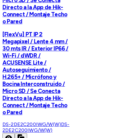
Micro SD / Se Conecta
Directo a la App de Hik-
Connect / Montaje Techo
o Pared
[FlexVu] PT IP 2
Megapixel / Lente 4 mm /
30 mts IR / Exterior IP66 /
Wi-Fi / dWDR /
ACUSENSE Lite /
Autoseguimiento /
H.265+ / Micrófono y
Bocina Interconstruido /
Micro SD / Se Conecta
Directo a la App de Hik-
Connect / Montaje Techo
o Pared
DS-2DE2C200IWG/W(W)
DS-
2DE2C200IWG/W(W)