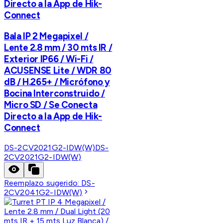
Directo a la App de Hik-
Connect
Bala IP 2 Megapixel /
Lente 2.8 mm / 30 mts IR /
Exterior IP66 / Wi-Fi /
ACUSENSE Lite / WDR 80
dB / H.265+ / Micrófono y
Bocina Interconstruido /
Micro SD / Se Conecta
Directo a la App de Hik-
Connect
DS-2CV2021G2-IDW(W)
DS-
2CV2021G2-IDW(W)
Reemplazo sugerido:
DS-
2CV2041G2-IDW(W)