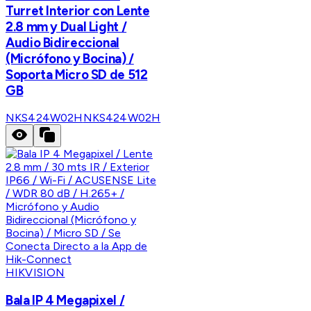
Turret Interior con Lente
2.8 mm y Dual Light /
Audio Bidireccional
(Micrófono y Bocina) /
Soporta Micro SD de 512
GB
NKS424W02H
NKS424W02H
HIKVISION
Bala IP 4 Megapixel /