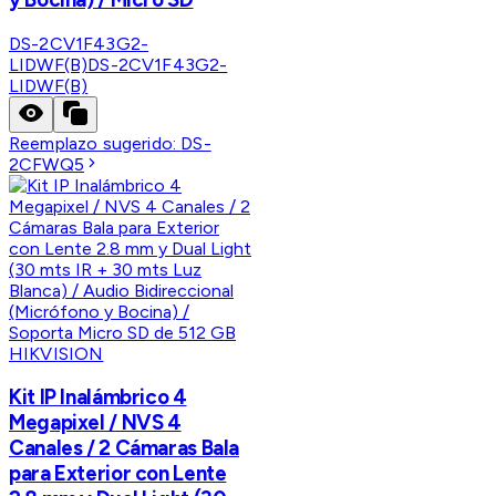
DS-2CV1F43G2-
LIDWF(B)
DS-2CV1F43G2-
LIDWF(B)
Reemplazo sugerido:
DS-
2CFWQ5
HIKVISION
Kit IP Inalámbrico 4
Megapixel / NVS 4
Canales / 2 Cámaras Bala
para Exterior con Lente