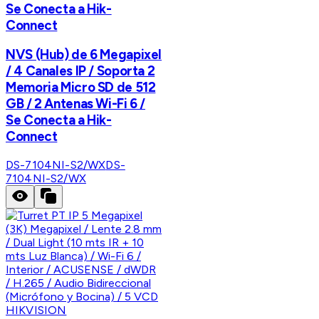
Se Conecta a Hik-
Connect
NVS (Hub) de 6 Megapixel
/ 4 Canales IP / Soporta 2
Memoria Micro SD de 512
GB / 2 Antenas Wi-Fi 6 /
Se Conecta a Hik-
Connect
DS-7104NI-S2/WX
DS-
7104NI-S2/WX
HIKVISION