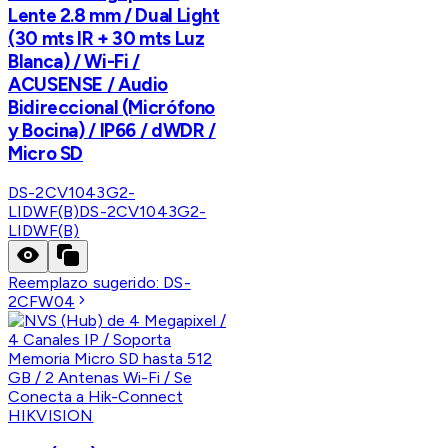
Lente 2.8 mm / Dual Light
(30 mts IR + 30 mts Luz
Blanca) / Wi-Fi /
ACUSENSE / Audio
Bidireccional (Micrófono
y Bocina) / IP66 / dWDR /
Micro SD
DS-2CV1043G2-
LIDWF(B)
DS-2CV1043G2-
LIDWF(B)
Reemplazo sugerido:
DS-
2CFW04
HIKVISION